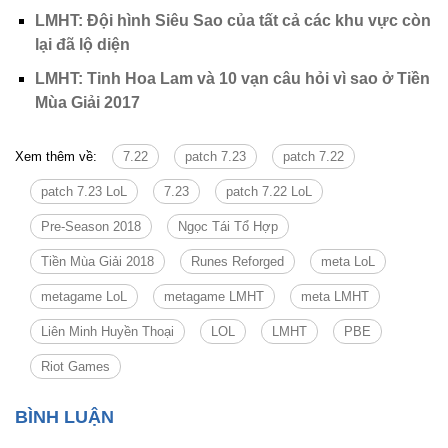
LMHT: Đội hình Siêu Sao của tất cả các khu vực còn
lại đã lộ diện
LMHT: Tinh Hoa Lam và 10 vạn câu hỏi vì sao ở Tiền
Mùa Giải 2017
Xem thêm về:
7.22
patch 7.23
patch 7.22
patch 7.23 LoL
7.23
patch 7.22 LoL
Pre-Season 2018
Ngọc Tái Tổ Hợp
Tiền Mùa Giải 2018
Runes Reforged
meta LoL
metagame LoL
metagame LMHT
meta LMHT
Liên Minh Huyền Thoại
LOL
LMHT
PBE
Riot Games