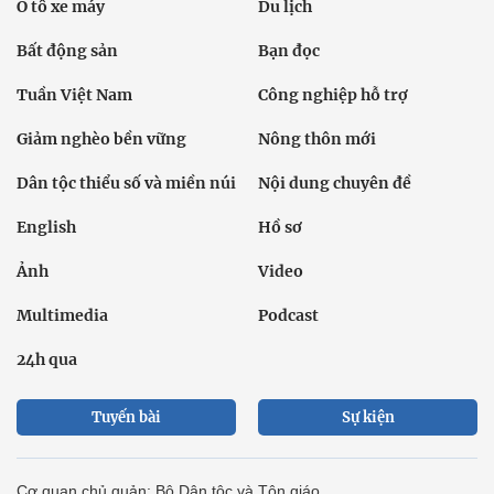
Ô tô xe máy
Du lịch
Bất động sản
Bạn đọc
Tuần Việt Nam
Công nghiệp hỗ trợ
Giảm nghèo bền vững
Nông thôn mới
Dân tộc thiểu số và miền núi
Nội dung chuyên đề
English
Hồ sơ
Ảnh
Video
Multimedia
Podcast
24h qua
Tuyến bài
Sự kiện
Cơ quan chủ quản: Bộ Dân tộc và Tôn giáo