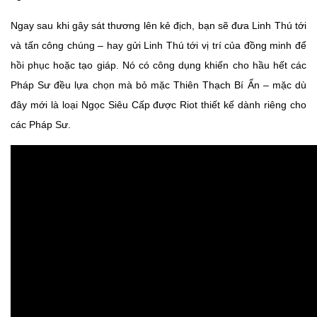
Ngay sau khi gây sát thương lên kẻ địch, bạn sẽ đưa Linh Thú tới
và tấn công chúng – hay gửi Linh Thú tới vị trí của đồng minh để
hồi phục hoặc tạo giáp. Nó có công dụng khiến cho hầu hết các
Pháp Sư đều lựa chọn mà bỏ mặc Thiên Thạch Bí Ẩn – mặc dù
đây mới là loại Ngọc Siêu Cấp được Riot thiết kế dành riêng cho
các Pháp Sư.