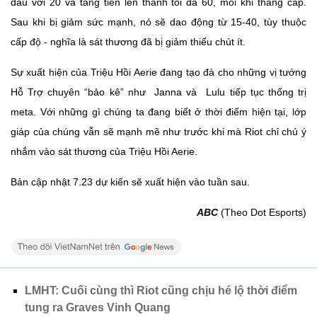
đầu với 20 và tăng tiến lên thành tối đa 60, mỗi khi thăng cấp.
Sau khi bị giảm sức mạnh, nó sẽ dao động từ 15-40, tùy thuộc
cấp độ - nghĩa là sát thương đã bị giảm thiểu chút ít.
Sự xuất hiện của Triệu Hồi Aerie đang tạo đà cho những vị tướng
Hỗ Trợ chuyên “bảo kê” như
Janna và
Lulu tiếp tục thống trị
meta. Với những gì chúng ta đang biết ở thời điểm hiện tại, lớp
giáp của chúng vẫn sẽ mạnh mẽ như trước khi mà Riot chỉ chủ ý
nhắm vào sát thương của Triệu Hồi Aerie.
Bản cập nhật 7.23 dự kiến sẽ xuất hiện vào tuần sau.
ABC
(Theo Dot Esports)
LMHT: Cuối cùng thì Riot cũng chịu hé lộ thời điểm
tung ra Graves Vinh Quang