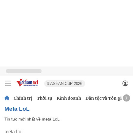
# ASEAN CUP 2026
Chính trị
Thời sự
Kinh doanh
Dân tộc và Tôn giáo
meta LoL
Tin tức mới nhất về
meta LoL
meta LoL