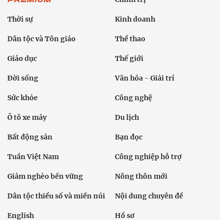
Thời sự
Kinh doanh
Dân tộc và Tôn giáo
Thể thao
Giáo dục
Thế giới
Đời sống
Văn hóa - Giải trí
Sức khỏe
Công nghệ
Ô tô xe máy
Du lịch
Bất động sản
Bạn đọc
Tuần Việt Nam
Công nghiệp hỗ trợ
Giảm nghèo bền vững
Nông thôn mới
Dân tộc thiểu số và miền núi
Nội dung chuyên đề
English
Hồ sơ