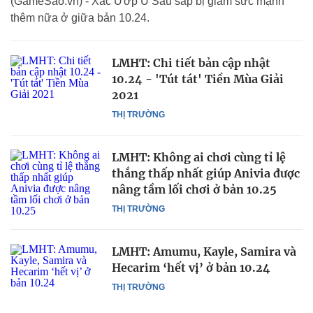
(GameSao.vn) - Xác Ướp U Sầu sắp bị giảm sức mạnh
thêm nữa ở giữa bản 10.24.
LMHT: Chi tiết bản cập nhật
10.24 - 'Tút tát' Tiền Mùa Giải
2021
THỊ TRƯỜNG
LMHT: Không ai chơi cùng tỉ lệ
thắng thấp nhất giúp Anivia được
nâng tầm lối chơi ở bản 10.25
THỊ TRƯỜNG
LMHT: Amumu, Kayle, Samira và
Hecarim ‘hết vị’ ở bản 10.24
THỊ TRƯỜNG