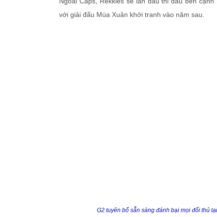
Ngoài Caps, Rekkles sẽ lần đầu thi đấu bên cạnh 
với giải đấu Mùa Xuân khởi tranh vào năm sau.
G2 tuyên bố sẵn sàng đánh bại mọi đối thủ t