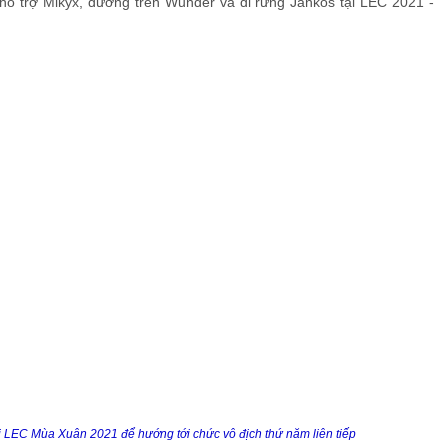
hỗ trợ Mikyx, đường trên Wunder và đi rừng Jankos tại LEC 2021 -
ại LEC Mùa Xuân 2021 để hướng tới chức vô địch thứ năm liên tiếp