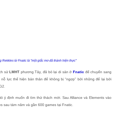
Rekkles từ Fnatic là "một giấc mơ đã thành hiện thực"
ịch sử
LMHT
phương Tây, đã bỏ lại di sản ở
Fnatic
để chuyển sang
 nỗ lực thể hiện bản thân để không bị “ngợp” bởi những để lại bởi
 G2.
tỏ ý định muốn đi tìm thử thách mới. Sau Alliance và Elements vào
es sau tám năm và gần 600 games tại Fnatic.