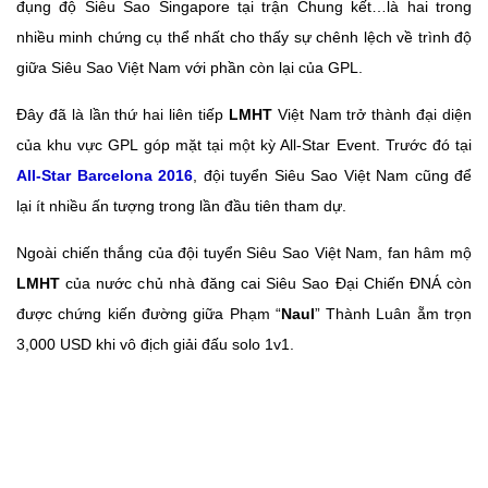
đụng độ Siêu Sao Singapore tại trận Chung kết…là hai trong
nhiều minh chứng cụ thể nhất cho thấy sự chênh lệch về trình độ
giữa Siêu Sao Việt Nam với phần còn lại của GPL.
Đây đã là lần thứ hai liên tiếp
LMHT
Việt Nam trở thành đại diện
của khu vực GPL góp mặt tại một kỳ All-Star Event. Trước đó tại
All-Star Barcelona 2016
, đội tuyển Siêu Sao Việt Nam cũng để
lại ít nhiều ấn tượng trong lần đầu tiên tham dự.
Ngoài chiến thắng của đội tuyển Siêu Sao Việt Nam, fan hâm mộ
LMHT
của nước chủ nhà đăng cai Siêu Sao Đại Chiến ĐNÁ còn
được chứng kiến đường giữa Phạm “
Naul
” Thành Luân ẵm trọn
3,000 USD khi vô địch giải đấu solo 1v1.