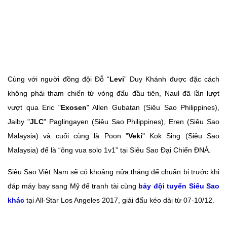
Cùng với người đồng đội Đỗ “
Levi
” Duy Khánh được đặc cách
không phải tham chiến từ vòng đấu đầu tiên, Naul đã lần lượt
vượt qua Eric "
Exosen
" Allen Gubatan (Siêu Sao Philippines),
Jaiby "
JLC
" Paglingayen (Siêu Sao Philippines), Eren (Siêu Sao
Malaysia) và cuối cùng là Poon "
Veki
" Kok Sing (Siêu Sao
Malaysia) để là “ông vua solo 1v1” tại Siêu Sao Đại Chiến ĐNÁ.
Siêu Sao Việt Nam sẽ có khoảng nửa tháng để chuẩn bị trước khi
đáp máy bay sang Mỹ để tranh tài cùng
bảy đội tuyển Siêu Sao
khác
tại All-Star Los Angeles 2017, giải đấu kéo dài từ 07-10/12.