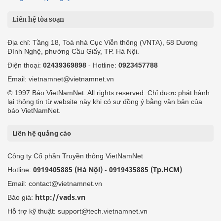
Liên hệ tòa soạn
Địa chỉ: Tầng 18, Toà nhà Cục Viễn thông (VNTA), 68 Dương
Đình Nghệ, phường Cầu Giấy, TP. Hà Nội.
Điện thoại:
02439369898
- Hotline:
0923457788
Email: vietnamnet@vietnamnet.vn
© 1997 Báo VietNamNet. All rights reserved. Chỉ được phát hành
lại thông tin từ website này khi có sự đồng ý bằng văn bản của
báo VietNamNet.
Liên hệ quảng cáo
Công ty Cổ phần Truyền thông VietNamNet
0919405885 (Hà Nội)
0919435885 (Tp.HCM)
Hotline:
-
Email: contact@vietnamnet.vn
http://vads.vn
Báo giá:
Hỗ trợ kỹ thuật: support@tech.vietnamnet.vn