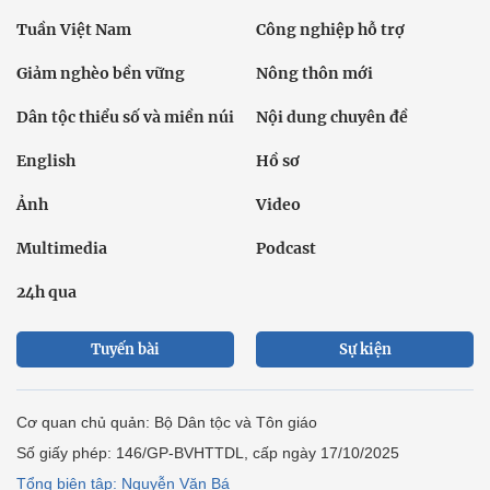
Tuần Việt Nam
Công nghiệp hỗ trợ
Giảm nghèo bền vững
Nông thôn mới
Dân tộc thiểu số và miền núi
Nội dung chuyên đề
English
Hồ sơ
Ảnh
Video
Multimedia
Podcast
24h qua
Tuyến bài
Sự kiện
Cơ quan chủ quản: Bộ Dân tộc và Tôn giáo
Số giấy phép: 146/GP-BVHTTDL, cấp ngày 17/10/2025
Tổng biên tập: Nguyễn Văn Bá