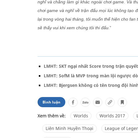
nghĩ và chẳng làm gì khác ngoài chơi game. Và thậ
chơi game và nghĩ về trận đấu mọi lúc không tạo điề
lại trong vòng hai tháng, tôi muốn thể hiện cho fan 
sẽ thấy vui khi xem chúng tôi thi đấu.
”
LMHT: SKT ngại nhất Score trong trận quyết
LMHT: SofM là MVP trong màn lội ngược d
LMHT: Bjergsen không có tên trong đội hìn
Bình luận
Xem thêm về:
Worlds
Worlds 2017
Liên Minh Huyền Thoại
League of Lege