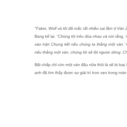
“
Faker, Wolf và tôi đã mắc rất nhiều sai lầm ở Ván 
Bang kể lại. “
Chúng tôi trêu đùa nhau và nói rằng, ‘
vào trận Chung kết nếu chúng ta thắng một ván.’ 
nếu thắng một ván, chúng tôi sẽ lột ngược dòng. Ch
Bất chấp chỉ còn một ván đấu nữa thôi là sẽ bị loạ
anh đã tìm thấy được sự giải trí trọn vẹn trong màn