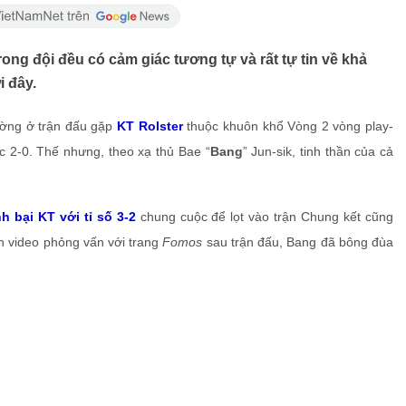
ong đội đều có cảm giác tương tự và rất tự tin về khả
 đây.
ường ở trận đấu gặp
KT Rolster
thuộc khuôn khổ Vòng 2 vòng play-
c 2-0. Thế nhưng, theo xạ thủ Bae “
Bang
” Jun-sik, tinh thần của cả
h bại KT với tỉ số 3-2
chung cuộc để lọt vào trận Chung kết cũng
n video phỏng vấn với trang
Fomos
sau trận đấu, Bang đã bông đùa