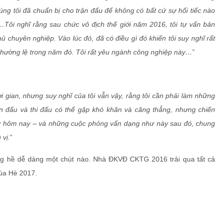
 chúng tôi đã chuẩn bị cho trận đấu để không có bất cứ sự hối tiếc nào
…Tôi nghĩ rằng sau chức vô địch thế giới năm 2016, tôi tự vấn bản
hủ chuyên nghiệp. Vào lúc đó, đã có điều gì đó khiến tôi suy nghĩ rất
 thường lệ trong năm đó. Tôi rất yêu ngành công nghiệp này…
”
i gian, nhưng suy nghĩ của tôi vẫn vậy, rằng tôi cần phải làm những
n đấu và thi đấu có thể gặp khó khăn và căng thẳng, nhưng chiến
ày hôm nay – và những cuộc phỏng vấn dạng như này sau đó, chung
 vị.
”
ng hề dễ dàng một chút nào. Nhà ĐKVĐ CKTG 2016 trải qua tất cả
ùa Hè 2017.