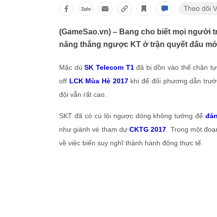
(GameSao.vn) – Bang cho biết mọi người tr
năng thắng ngược KT ở trận quyết đấu mới
Mặc dù
SK Telecom T1
đã bị dồn vào thế chân t
off
LCK Mùa Hè 2017
khi để đối phương dẫn trướ
đội vẫn rất cao.
SKT đã có cú lội ngược dòng không tưởng để
đán
như giành vé tham dự
CKTG 2017
. Trong một đoạ
về việc biến suy nghĩ thành hành động thực tế.