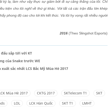
t kỳ lạ, làm như vậy thực sự giảm bớt đi sự căng thẳng của tôi. Chỉ
u kiện cho tôi nghĩ về thứ gì khác. Với tất cả các trận đấu lớn khép
thấy phong độ cao cho tới khi kết thúc. Và tôi hy vọng rất nhiều người
2016
(Theo Slingshot Esports)
 đấu sắp tới với KT
òng của Snake trước WE
h xuất sắc nhất LCS Bắc Mỹ Mùa Hè 2017
LCK Mùa Hè 2017
CKTG 2017
SKTelecom T1
SKT
nds
LOL
LCK Hàn Quốc
SKT T1
LMHT