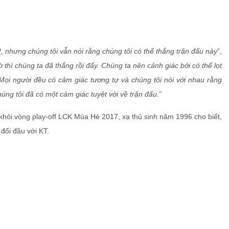
2, nhưng chúng tôi vẫn nói rằng chúng tôi có thể thắng trận đấu này
”,
ờ thì chúng ta đã thắng rồi đấy. Chúng ta nên cảnh giác bởi có thể lọt
Mọi người đều có cảm giác tương tự và chúng tôi nói với nhau rằng
úng tôi đã có một cảm giác tuyệt vời về trận đấu.
”
i khỏi vòng play-off LCK Mùa Hè 2017, xạ thủ sinh năm 1996 cho biết,
 đối đầu với KT.