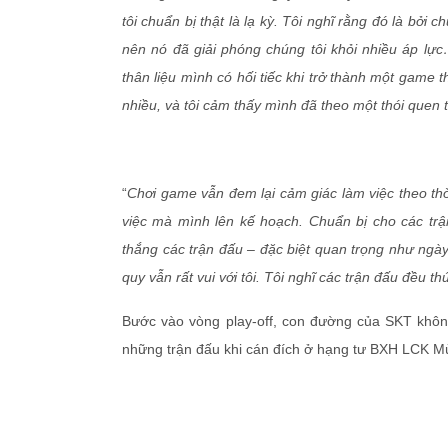
tôi chuẩn bị thật là lạ kỳ. Tôi nghĩ rằng đó là bởi
nên nó đã giải phóng chúng tôi khỏi nhiều áp lực
thân liệu mình có hối tiếc khi trở thành một game t
nhiều, và tôi cảm thấy mình đã theo một thói quen
“
Chơi game vẫn đem lại cảm giác làm việc theo thờ
việc mà mình lên kế hoạch. Chuẩn bị cho các trậ
thắng các trận đấu – đặc biệt quan trọng như ng
quy vẫn rất vui với tôi. Tôi nghĩ các trận đấu đều thú
Bước vào vòng play-off, con đường của SKT khô
những trận đấu khi cán đích ở hạng tư BXH LCK M