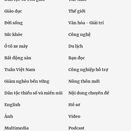
Giáo dục
Thế giới
Đời sống
Văn hóa - Giải trí
Sức khỏe
Công nghệ
Ô tô xe máy
Du lịch
Bất động sản
Bạn đọc
Tuần Việt Nam
Công nghiệp hỗ trợ
Giảm nghèo bền vững
Nông thôn mới
Dân tộc thiểu số và miền núi
Nội dung chuyên đề
English
Hồ sơ
Ảnh
Video
Multimedia
Podcast