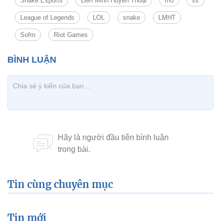
Snake Esports
Liên Minh Huyền Thoại
mo
ss
League of Legends
LOL
snake
LMHT
Sofm
Riot Games
Tin cùng chuyên mục
Tin mới