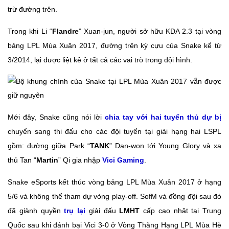
trừ đường trên.
Trong khi Li “
Flandre
” Xuan-jun, người sở hữu KDA 2.3 tại vòng
bảng LPL Mùa Xuân 2017, đường trên kỳ cựu của Snake kể từ
3/2014, lại được liệt kê ở tất cả các vai trò trong đội hình.
Mới đây, Snake cũng nói lời
chia tay với hai tuyển thủ dự bị
chuyển sang thi đấu cho các đội tuyển tại giải hạng hai LSPL
gồm: đường giữa Park “
TANK
” Dan-won tới Young Glory và xạ
thủ Tan “
Martin
” Qi gia nhập
Vici Gaming
.
Snake eSports kết thúc vòng bảng LPL Mùa Xuân 2017 ở hạng
5/6 và không thể tham dự vòng play-off. SofM và đồng đội sau đó
đã giành quyền
trụ lại
giải đấu
LMHT
cấp cao nhât tại Trung
Quốc sau khi đánh bại Vici 3-0 ở Vòng Thăng Hạng LPL Mùa Hè