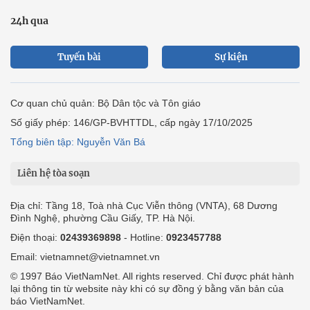
24h qua
Tuyến bài
Sự kiện
Cơ quan chủ quản: Bộ Dân tộc và Tôn giáo
Số giấy phép: 146/GP-BVHTTDL, cấp ngày 17/10/2025
Tổng biên tập: Nguyễn Văn Bá
Liên hệ tòa soạn
Địa chỉ: Tầng 18, Toà nhà Cục Viễn thông (VNTA), 68 Dương
Đình Nghệ, phường Cầu Giấy, TP. Hà Nội.
Điện thoại:
02439369898
- Hotline:
0923457788
Email: vietnamnet@vietnamnet.vn
© 1997 Báo VietNamNet. All rights reserved. Chỉ được phát hành
lại thông tin từ website này khi có sự đồng ý bằng văn bản của
báo VietNamNet.