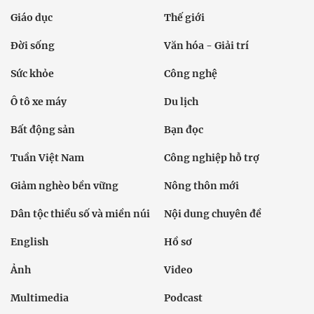
Giáo dục
Thế giới
Đời sống
Văn hóa - Giải trí
Sức khỏe
Công nghệ
Ô tô xe máy
Du lịch
Bất động sản
Bạn đọc
Tuần Việt Nam
Công nghiệp hỗ trợ
Giảm nghèo bền vững
Nông thôn mới
Dân tộc thiểu số và miền núi
Nội dung chuyên đề
English
Hồ sơ
Ảnh
Video
Multimedia
Podcast