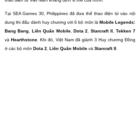
thao điện tử Việt Nam khẳng định vị thế của mình.
Tại SEA Games 30, Philippines đã đưa thể thao điện tử vào nội
dung thi đấu dành huy chương với 6 bộ môn là
Mobile Legends:
Bang Bang
,
Liên Quân Mobile
,
Dota 2
,
Starcraft II
,
Tekken 7
và
Hearthstone
. Khi đó, Việt Nam đã giành 3 Huy chương Đồng
ở các bộ môn
Dota 2
,
Liên Quân Mobile
và
Starcraft II
.