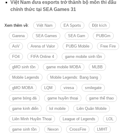
Việt Nam đưa esports trở thành bộ môn thi đấu
chính thức tại SEA Games 31
Xem thêm về:
Việt Nam
EA Sports
Đột kích
Garena
SEA Games
SEA Gam
PUBGm
AoV
Arena of Valor
PUBG Mobile
Free Fire
FO4
FIFA Online 4
game mobile sinh tồn
gMO sinh tồn
game mobile MOBA
MLBB
Mobile Legends
Mobile Legends: Bang bang
gMO MOBA
LQM
viresa
smilegate
game bóng đá
game huyền thoại
game thể thao
game kinh điển
lol mobile
Liên Quân Mobile
Liên Minh Huyền Thoại
League of Legends
LOL
game sinh tồn
Nexon
CrossFire
LMHT