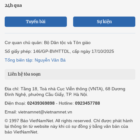
24h qua
Tuyến bài
Sự kiện
Cơ quan chủ quản: Bộ Dân tộc và Tôn giáo
Số giấy phép: 146/GP-BVHTTDL, cấp ngày 17/10/2025
Tổng biên tập: Nguyễn Văn Bá
Liên hệ tòa soạn
Địa chỉ: Tầng 18, Toà nhà Cục Viễn thông (VNTA), 68 Dương
Đình Nghệ, phường Cầu Giấy, TP. Hà Nội.
Điện thoại:
02439369898
- Hotline:
0923457788
Email: vietnamnet@vietnamnet.vn
© 1997 Báo VietNamNet. All rights reserved. Chỉ được phát hành
lại thông tin từ website này khi có sự đồng ý bằng văn bản của
báo VietNamNet.