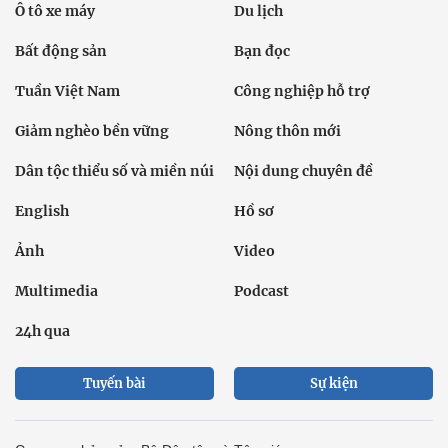
Ô tô xe máy
Du lịch
Bất động sản
Bạn đọc
Tuần Việt Nam
Công nghiệp hỗ trợ
Giảm nghèo bền vững
Nông thôn mới
Dân tộc thiểu số và miền núi
Nội dung chuyên đề
English
Hồ sơ
Ảnh
Video
Multimedia
Podcast
24h qua
Tuyến bài
Sự kiện