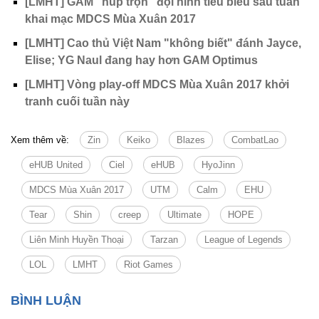
[LMHT] GAM "húp trọn" đội hình tiêu biểu sau tuần
khai mạc MDCS Mùa Xuân 2017
[LMHT] Cao thủ Việt Nam "không biết" đánh Jayce,
Elise; YG Naul đang hay hơn GAM Optimus
[LMHT] Vòng play-off MDCS Mùa Xuân 2017 khởi
tranh cuối tuần này
Xem thêm về:
Zin
Keiko
Blazes
CombatLao
eHUB United
Ciel
eHUB
HyoJinn
MDCS Mùa Xuân 2017
UTM
Calm
EHU
Tear
Shin
creep
Ultimate
HOPE
Liên Minh Huyền Thoại
Tarzan
League of Legends
LOL
LMHT
Riot Games