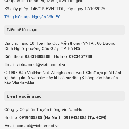
Cơ quan chủ quản: Bộ Dân tộc và Tôn giáo
Số giấy phép: 146/GP-BVHTTDL, cấp ngày 17/10/2025
Tổng biên tập: Nguyễn Văn Bá
Liên hệ tòa soạn
Địa chỉ: Tầng 18, Toà nhà Cục Viễn thông (VNTA), 68 Dương
Đình Nghệ, phường Cầu Giấy, TP. Hà Nội.
Điện thoại:
02439369898
- Hotline:
0923457788
Email: vietnamnet@vietnamnet.vn
© 1997 Báo VietNamNet. All rights reserved. Chỉ được phát hành
lại thông tin từ website này khi có sự đồng ý bằng văn bản của
báo VietNamNet.
Liên hệ quảng cáo
Công ty Cổ phần Truyền thông VietNamNet
0919405885 (Hà Nội)
0919435885 (Tp.HCM)
Hotline:
-
Email: contact@vietnamnet.vn