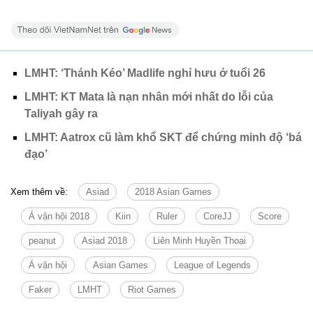
LMHT: ‘Thánh Kéo’ Madlife nghỉ hưu ở tuổi 26
LMHT: KT Mata là nạn nhân mới nhất do lỗi của
Taliyah gây ra
LMHT: Aatrox cũ làm khổ SKT để chứng minh độ ‘bá
đạo’
Xem thêm về:
Asiad
2018 Asian Games
Á vận hội 2018
Kiin
Ruler
CoreJJ
Score
peanut
Asiad 2018
Liên Minh Huyền Thoại
Á vận hội
Asian Games
League of Legends
Faker
LMHT
Riot Games