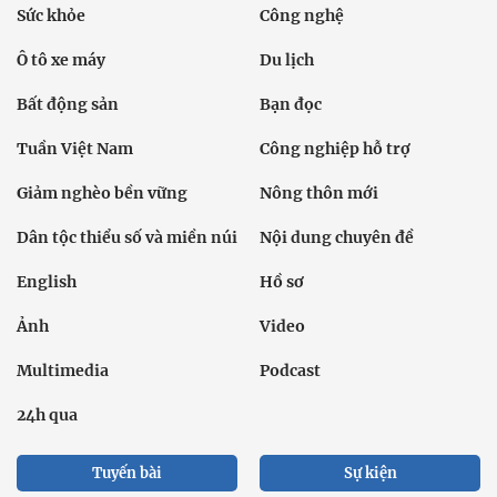
Sức khỏe
Công nghệ
Ô tô xe máy
Du lịch
Bất động sản
Bạn đọc
Tuần Việt Nam
Công nghiệp hỗ trợ
Giảm nghèo bền vững
Nông thôn mới
Dân tộc thiểu số và miền núi
Nội dung chuyên đề
English
Hồ sơ
Ảnh
Video
Multimedia
Podcast
24h qua
Tuyến bài
Sự kiện