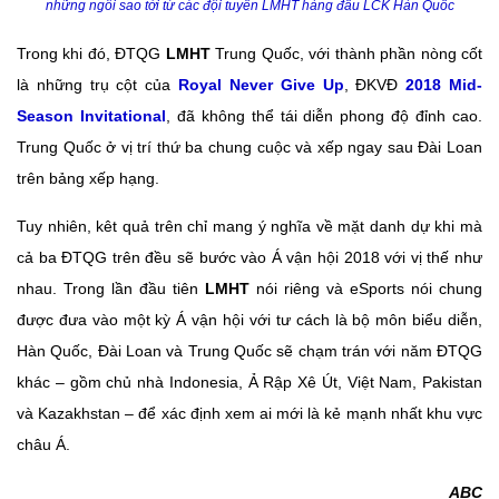
những ngôi sao tới từ các đội tuyển LMHT hàng đầu LCK Hàn Quốc
Trong khi đó, ĐTQG
LMHT
Trung Quốc, với thành phần nòng cốt
là những trụ cột của
Royal Never Give Up
, ĐKVĐ
2018 Mid-
Season Invitational
, đã không thể tái diễn phong độ đỉnh cao.
Trung Quốc ở vị trí thứ ba chung cuộc và xếp ngay sau Đài Loan
trên bảng xếp hạng.
Tuy nhiên, kêt quả trên chỉ mang ý nghĩa về mặt danh dự khi mà
cả ba ĐTQG trên đều sẽ bước vào Á vận hội 2018 với vị thế như
nhau. Trong lần đầu tiên
LMHT
nói riêng và eSports nói chung
được đưa vào một kỳ Á vận hội với tư cách là bộ môn biểu diễn,
Hàn Quốc, Đài Loan và Trung Quốc sẽ chạm trán với năm ĐTQG
khác – gồm chủ nhà Indonesia, Ả Rập Xê Út, Việt Nam, Pakistan
và Kazakhstan – để xác định xem ai mới là kẻ mạnh nhất khu vực
châu Á.
ABC