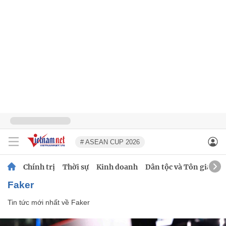
# ASEAN CUP 2026
Chính trị
Thời sự
Kinh doanh
Dân tộc và Tôn giáo
Faker
Tin tức mới nhất về
Faker