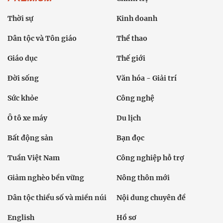
Thời sự
Kinh doanh
Dân tộc và Tôn giáo
Thể thao
Giáo dục
Thế giới
Đời sống
Văn hóa - Giải trí
Sức khỏe
Công nghệ
Ô tô xe máy
Du lịch
Bất động sản
Bạn đọc
Tuần Việt Nam
Công nghiệp hỗ trợ
Giảm nghèo bền vững
Nông thôn mới
Dân tộc thiểu số và miền núi
Nội dung chuyên đề
English
Hồ sơ