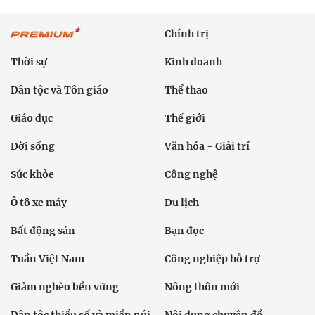
Chính trị
Thời sự
Kinh doanh
Dân tộc và Tôn giáo
Thể thao
Giáo dục
Thế giới
Đời sống
Văn hóa - Giải trí
Sức khỏe
Công nghệ
Ô tô xe máy
Du lịch
Bất động sản
Bạn đọc
Tuần Việt Nam
Công nghiệp hỗ trợ
Giảm nghèo bền vững
Nông thôn mới