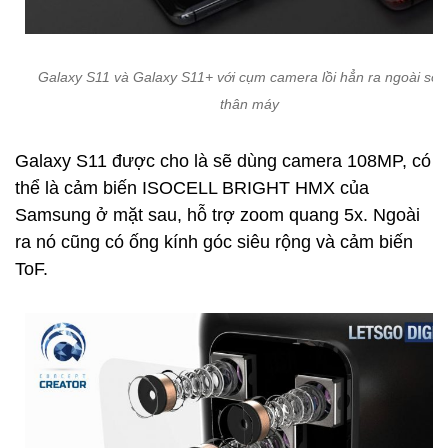
Galaxy S11 và Galaxy S11+ với cụm camera lồi hẳn ra ngoài so v
thân máy
Galaxy S11 được cho là sẽ dùng camera 108MP, có
thể là cảm biến ISOCELL BRIGHT HMX của
Samsung ở mặt sau, hỗ trợ zoom quang 5x. Ngoài
ra nó cũng có ống kính góc siêu rộng và cảm biến
ToF.