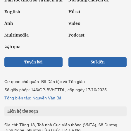
Dân tộc thiểu số và miền núi
Nội dung chuyên đề
English
Hồ sơ
Ảnh
Video
Multimedia
Podcast
24h qua
Tuyến bài
Sự kiện
Cơ quan chủ quản: Bộ Dân tộc và Tôn giáo
Số giấy phép: 146/GP-BVHTTDL, cấp ngày 17/10/2025
Tổng biên tập: Nguyễn Văn Bá
Liên hệ tòa soạn
Địa chỉ: Tầng 18, Toà nhà Cục Viễn thông (VNTA), 68 Dương
Đình Nghệ, phường Cầu Giấy, TP. Hà Nội.