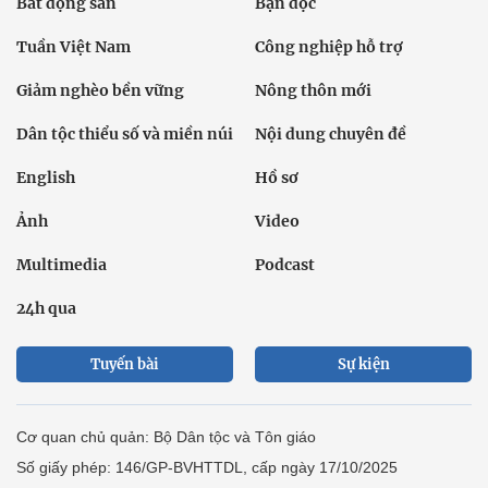
Bất động sản
Bạn đọc
Tuần Việt Nam
Công nghiệp hỗ trợ
Giảm nghèo bền vững
Nông thôn mới
Dân tộc thiểu số và miền núi
Nội dung chuyên đề
English
Hồ sơ
Ảnh
Video
Multimedia
Podcast
24h qua
Tuyến bài
Sự kiện
Cơ quan chủ quản: Bộ Dân tộc và Tôn giáo
Số giấy phép: 146/GP-BVHTTDL, cấp ngày 17/10/2025