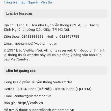
Tổng biên tập: Nguyễn Văn Bá
Liên hệ tòa soạn
Địa chỉ: Tầng 18, Toà nhà Cục Viễn thông (VNTA), 68 Dương
Đình Nghệ, phường Cầu Giấy, TP. Hà Nội.
Điện thoại:
02439369898
- Hotline:
0923457788
Email: vietnamnet@vietnamnet.vn
© 1997 Báo VietNamNet. All rights reserved. Chỉ được phát hành
lại thông tin từ website này khi có sự đồng ý bằng văn bản của
báo VietNamNet.
Liên hệ quảng cáo
Công ty Cổ phần Truyền thông VietNamNet
0919405885 (Hà Nội)
0919435885 (Tp.HCM)
Hotline:
-
Email: contact@vietnamnet.vn
http://vads.vn
Báo giá:
Hỗ trợ kỹ thuật: support@tech.vietnamnet.vn