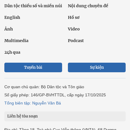
Dân tộc thiểu số và miền núi
Nội dung chuyên đề
English
Hồ sơ
Ảnh
Video
Multimedia
Podcast
24h qua
Tuyến bài
Sự kiện
Cơ quan chủ quản: Bộ Dân tộc và Tôn giáo
Số giấy phép: 146/GP-BVHTTDL, cấp ngày 17/10/2025
Tổng biên tập: Nguyễn Văn Bá
Liên hệ tòa soạn
Địa chỉ: Tầng 18, Toà nhà Cục Viễn thông (VNTA), 68 Dương