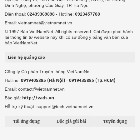
Đình Nghệ, phường Cầu Giấy, TP. Hà Nội.
Điện thoại:
02439369898
- Hotline:
0923457788
Email: vietnamnet@vietnamnet.vn
© 1997 Báo VietNamNet. All rights reserved. Chỉ được phát hành
lại thông tin từ website này khi có sự đồng ý bằng văn bản của
báo VietNamNet.
Liên hệ quảng cáo
Công ty Cổ phần Truyền thông VietNamNet
0919405885 (Hà Nội)
0919435885 (Tp.HCM)
Hotline:
-
Email: contact@vietnamnet.vn
http://vads.vn
Báo giá:
Hỗ trợ kỹ thuật: support@tech.vietnamnet.vn
Tải ứng dụng
Độc giả gửi bài
Tuyển dụng