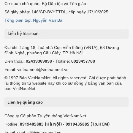
Cơ quan chủ quản: Bộ Dân tộc và Tôn giáo
Số giấy phép: 146/GP-BVHTTDL, cấp ngày 17/10/2025
Tổng biên tập: Nguyễn Văn Bá
Liên hệ tòa soạn
Địa chỉ: Tầng 18, Toà nhà Cục Viễn thông (VNTA), 68 Dương
Đình Nghệ, phường Cầu Giấy, TP. Hà Nội.
Điện thoại:
02439369898
- Hotline:
0923457788
Email: vietnamnet@vietnamnet.vn
© 1997 Báo VietNamNet. All rights reserved. Chỉ được phát hành
lại thông tin từ website này khi có sự đồng ý bằng văn bản của
báo VietNamNet.
Liên hệ quảng cáo
Công ty Cổ phần Truyền thông VietNamNet
0919405885 (Hà Nội)
0919435885 (Tp.HCM)
Hotline:
-
Email: contact@vietnamnet.vn