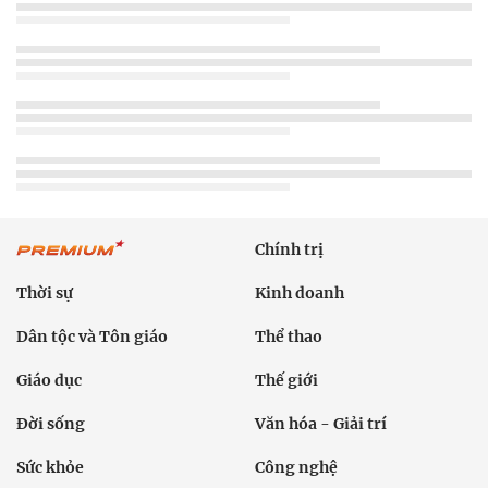
Chính trị
Thời sự
Kinh doanh
Dân tộc và Tôn giáo
Thể thao
Giáo dục
Thế giới
Đời sống
Văn hóa - Giải trí
Sức khỏe
Công nghệ