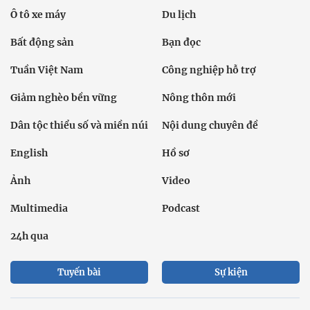
Ô tô xe máy
Du lịch
Bất động sản
Bạn đọc
Tuần Việt Nam
Công nghiệp hỗ trợ
Giảm nghèo bền vững
Nông thôn mới
Dân tộc thiểu số và miền núi
Nội dung chuyên đề
English
Hồ sơ
Ảnh
Video
Multimedia
Podcast
24h qua
Tuyến bài
Sự kiện