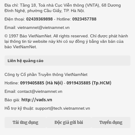
Địa chỉ: Tầng 18, Toà nhà Cục Viễn thông (VNTA), 68 Dương
Đình Nghệ, phường Cầu Giấy, TP. Hà Nội.
Điện thoại:
02439369898
- Hotline:
0923457788
Email: vietnamnet@vietnamnet.vn
© 1997 Báo VietNamNet. All rights reserved. Chỉ được phát hành
lại thông tin từ website này khi có sự đồng ý bằng văn bản của
báo VietNamNet.
Liên hệ quảng cáo
Công ty Cổ phần Truyền thông VietNamNet
0919405885 (Hà Nội)
0919435885 (Tp.HCM)
Hotline:
-
Email: contact@vietnamnet.vn
http://vads.vn
Báo giá:
Hỗ trợ kỹ thuật: support@tech.vietnamnet.vn
Tải ứng dụng
Độc giả gửi bài
Tuyển dụng