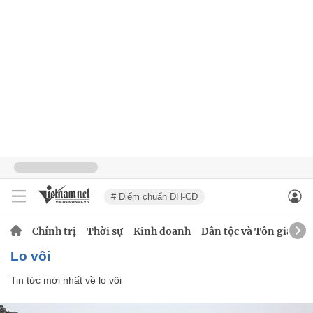
# Điểm chuẩn ĐH-CĐ
Chính trị
Thời sự
Kinh doanh
Dân tộc và Tôn giáo
lo vôi
Tin tức mới nhất về
lo vôi