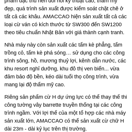
phẩm đặc thù nên đòi hỏi kỹ thuật cao, thẩm mỹ
đẹp, quá trình sản xuất được kiểm soát chặt chẽ ở
tất cả các khâu. AMACCAO hiện sản xuất tất cả các
loại cừ ván có kích thước từ SW300 đến SW1200
theo tiêu chuẩn Nhật Bản với giá thành cạnh tranh.
Nhà máy này còn sản xuất các tấm kè phẳng, tấm
trồng cỏ, tấm kè phá sóng… sử dụng cho các công
trình sông, hồ, mương thuỷ lợi, kênh dẫn nước, các
khu resort nghỉ dưỡng, khu đô thị ven biển... vừa
đảm bảo độ bền, kéo dài tuổi thọ công trình, vừa
mang lại độ thẩm mỹ cao.
Riêng sản phẩm cừ H dự ứng lực có thể thay thế thi
công tường vây barrette truyền thống tại các công
trình ngầm. Với lợi thế của một tổ hợp các nhà máy
sản xuất lớn, AMACCAO có thể sản xuất cừ chữ H
dài 23m - dài kỷ lục trên thị trường.