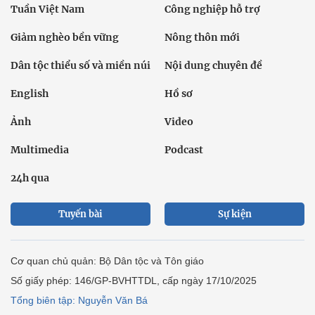
Tuần Việt Nam
Công nghiệp hỗ trợ
Giảm nghèo bền vững
Nông thôn mới
Dân tộc thiểu số và miền núi
Nội dung chuyên đề
English
Hồ sơ
Ảnh
Video
Multimedia
Podcast
24h qua
Tuyến bài
Sự kiện
Cơ quan chủ quản: Bộ Dân tộc và Tôn giáo
Số giấy phép: 146/GP-BVHTTDL, cấp ngày 17/10/2025
Tổng biên tập: Nguyễn Văn Bá