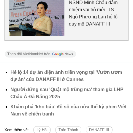
NSND Minh Châu đảm
nhiệm vai trò mới, TS.
Ngô Phương Lan hé lộ
quy mô DANAFF III
Hé lộ 14 dự án điện ảnh triển vọng tại 'Vườn ươm
dự án' của DANAFF III ở Cannes
Người đứng sau 'Quật mộ trùng ma' tham gia LHP
Châu Á Đà Nẵng 2025
Khám phá 'kho báu' đồ sộ của nửa thế kỷ phim Việt
Nam về chiến tranh
Xem thêm về:
Lý Hải
Trấn Thành
DANAFF III