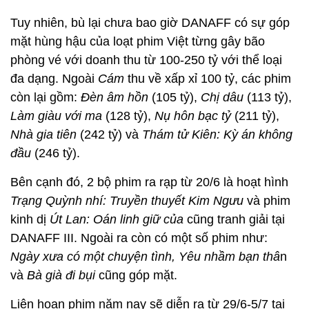
Tuy nhiên, bù lại chưa bao giờ DANAFF có sự góp
mặt hùng hậu của loạt phim Việt từng gây bão
phòng vé với doanh thu từ 100-250 tỷ với thể loại
đa dạng. Ngoài
Cám
thu về xấp xỉ 100 tỷ, các phim
còn lại gồm:
Đèn âm hồn
(105 tỷ),
Chị dâu
(113 tỷ),
Làm giàu với ma
(128 tỷ),
Nụ hôn bạc tỷ
(211 tỷ),
Nhà gia tiên
(242 tỷ) và
Thám tử Kiên: Kỳ án không
đầu
(246 tỷ).
Bên cạnh đó, 2 bộ phim ra rạp từ 20/6 là hoạt hình
Trạng Quỳnh nhí: Truyền thuyết Kim Ngưu
và phim
kinh dị
Út Lan: Oán linh giữ của
cũng tranh giải tại
DANAFF III. Ngoài ra còn có một số phim như:
Ngày xưa có một chuyện tình, Yêu nhầm bạn thâ
n
và
Bà già đi bụi
cũng góp mặt.
Liên hoan phim năm nay sẽ diễn ra từ 29/6-5/7 tại