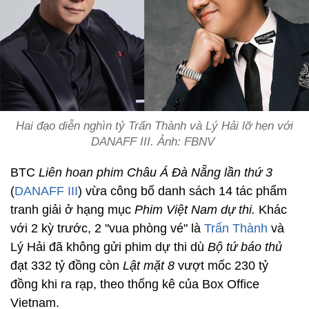
Hai đạo diễn nghìn tỷ Trấn Thành và Lý Hải lỡ hẹn với
DANAFF III. Ảnh: FBNV
BTC
Liên hoan phim Châu Á Đà Nẵng lần thứ 3
(
DANAFF III
) vừa công bố danh sách 14 tác phẩm
tranh giải ở hạng mục
Phim Việt Nam dự thi.
Khác
với 2 kỳ trước, 2 "vua phòng vé" là
Trấn Thành
và
Lý Hải đã không gửi phim dự thi dù
Bộ tứ báo thủ
đạt 332 tỷ đồng còn
Lật mặt 8
vượt mốc 230 tỷ
đồng khi ra rạp, theo thống kê của Box Office
Vietnam.