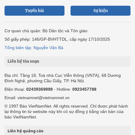
Tuyến bài
Sự kiện
Cơ quan chủ quản: Bộ Dân tộc và Tôn giáo
Số giấy phép: 146/GP-BVHTTDL, cấp ngày 17/10/2025
Tổng biên tập: Nguyễn Văn Bá
Liên hệ tòa soạn
Địa chỉ: Tầng 18, Toà nhà Cục Viễn thông (VNTA), 68 Dương
Đình Nghệ, phường Cầu Giấy, TP. Hà Nội.
Điện thoại:
02439369898
- Hotline:
0923457788
Email: vietnamnet@vietnamnet.vn
© 1997 Báo VietNamNet. All rights reserved. Chỉ được phát hành
lại thông tin từ website này khi có sự đồng ý bằng văn bản của
báo VietNamNet.
Liên hệ quảng cáo