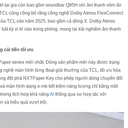
 trí tại gia còn bao gồm soundbar Q85H với âm thanh vòm ấn
TCL cũng công bố rằng công nghệ Dolby Atmos FlexConnect
của TCL vào năm 2025, bao gồm cả dòng X. Dolby Atmos
bất kỳ vị trí nào trong phòng, mang lại trải nghiệm âm thanh
 cải tiến tối ưu
TPaper series mới nhất. Dòng sản phẩm mới này được trang
g nghệ màn hình từng đoạt giải thưởng của TCL, tối ưu hóa
năng đột phá NXTPaper Key cho phép người dùng chuyển đổi
và màn hình dạng e-ink tiết kiệm năng lượng chỉ bằng một
 phong tích hợp khả năng
AI
thông qua sự hợp tác với
i và hiệu quả vượt trội.