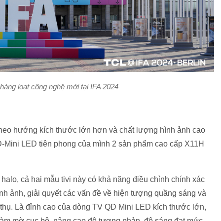
hàng loạt công nghệ mới tại IFA 2024
n theo hướng kích thước lớn hơn và chất lượng hình ảnh cao
D-Mini LED tiên phong của mình 2 sản phẩm cao cấp X11H
halo, cả hai mẫu tivi này có khả năng điều chỉnh chính xác
hình ảnh, giải quyết các vấn đề về hiện tượng quầng sáng và
 thụ. Là đỉnh cao của dòng TV QD Mini LED kích thước lớn,
 làm mờ cục bộ, nâng cao độ tương phản, độ sáng đạt mức