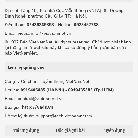
Địa chỉ: Tầng 18, Toà nhà Cục Viễn thông (VNTA), 68 Dương
Đình Nghệ, phường Cầu Giấy, TP. Hà Nội.
Điện thoại:
02439369898
- Hotline:
0923457788
Email: vietnamnet@vietnamnet.vn
© 1997 Báo VietNamNet. All rights reserved. Chỉ được phát hành
lại thông tin từ website này khi có sự đồng ý bằng văn bản của
báo VietNamNet.
Liên hệ quảng cáo
Công ty Cổ phần Truyền thông VietNamNet
0919405885 (Hà Nội)
0919435885 (Tp.HCM)
Hotline:
-
Email: contact@vietnamnet.vn
http://vads.vn
Báo giá:
Hỗ trợ kỹ thuật: support@tech.vietnamnet.vn
Tải ứng dụng
Độc giả gửi bài
Tuyển dụng