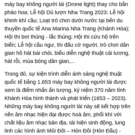
máy bay không người lái (Drone light) thay cho bắn
pháo hoa; Lễ hội Dù lượn Nha Trang 2023; Lễ hội
khinh khí cầu; Loạt trò chơi dưới nước tại bến du
thuyền quốc tế Ana Marina Nha Trang (Khánh Hòa);
Hội thi bơi thúng - lắc thúng; Hội thi cứu hộ trên
biển; Lễ hội cầu ngư, thi đấu cờ người, trò chơi dân
gian hô hát bài chòi, biểu diễn nghệ thuật cải lương,
hát rỗi, múa bóng dân gian,...
Trong đó, sự kiện trình diễn ánh sáng nghệ thuật
quốc tế bằng 1.653 máy bay không người lái được
xem là điểm nhấn ấn tượng, kỷ niệm 370 năm tỉnh
Khánh Hòa hình thành và phát triển (1653 – 2023).
Những máy bay không người lái này sẽ kết hợp trên
nền âm nhạc hiện đại được hoà âm, phối khí với
chất liệu âm nhạc bản địa, tái hiện sinh động, lung
linh các hình ảnh Mũi Đôi – Hòn Đôi (Hòn Đầu) -