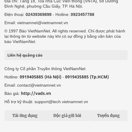
Địa chỉ: Tầng 18, Toà nhà Cục Viễn thông (VNTA), 68 Dương
Đình Nghệ, phường Cầu Giấy, TP. Hà Nội.
Điện thoại:
02439369898
- Hotline:
0923457788
Email: vietnamnet@vietnamnet.vn
© 1997 Báo VietNamNet. All rights reserved. Chỉ được phát hành
lại thông tin từ website này khi có sự đồng ý bằng văn bản của
báo VietNamNet.
Liên hệ quảng cáo
Công ty Cổ phần Truyền thông VietNamNet
0919405885 (Hà Nội)
0919435885 (Tp.HCM)
Hotline:
-
Email: contact@vietnamnet.vn
http://vads.vn
Báo giá:
Hỗ trợ kỹ thuật: support@tech.vietnamnet.vn
Tải ứng dụng
Độc giả gửi bài
Tuyển dụng