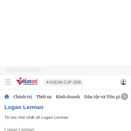
# ASEAN CUP 2026
Chính trị
Thời sự
Kinh doanh
Dân tộc và Tôn giáo
Logan Lerman
Tin tức mới nhất về
Logan Lerman
Logan Lerman