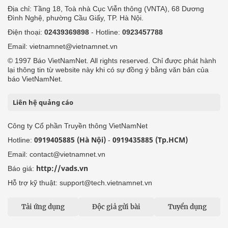
Địa chỉ: Tầng 18, Toà nhà Cục Viễn thông (VNTA), 68 Dương
Đình Nghệ, phường Cầu Giấy, TP. Hà Nội.
Điện thoại:
02439369898
- Hotline:
0923457788
Email: vietnamnet@vietnamnet.vn
© 1997 Báo VietNamNet. All rights reserved. Chỉ được phát hành
lại thông tin từ website này khi có sự đồng ý bằng văn bản của
báo VietNamNet.
Liên hệ quảng cáo
Công ty Cổ phần Truyền thông VietNamNet
0919405885 (Hà Nội)
0919435885 (Tp.HCM)
Hotline:
-
Email: contact@vietnamnet.vn
http://vads.vn
Báo giá:
Hỗ trợ kỹ thuật: support@tech.vietnamnet.vn
Tải ứng dụng
Độc giả gửi bài
Tuyển dụng