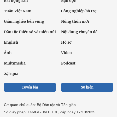
Bất động sản
Bạn đọc
Tuần Việt Nam
Công nghiệp hỗ trợ
Giảm nghèo bền vững
Nông thôn mới
Dân tộc thiểu số và miền núi
Nội dung chuyên đề
English
Hồ sơ
Ảnh
Video
Multimedia
Podcast
24h qua
Tuyến bài
Sự kiện
Cơ quan chủ quản: Bộ Dân tộc và Tôn giáo
Số giấy phép: 146/GP-BVHTTDL, cấp ngày 17/10/2025