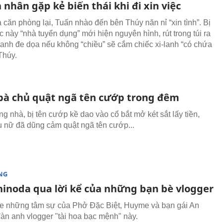
nhân gặp kẻ biến thái khi đi xin việc
căn phòng lại, Tuấn nhào đến bên Thúy năn nỉ “xin tình”. Bị
úc này “nhà tuyển dụng” mới hiện nguyên hình, rút trong túi ra
–lanh đe dọa nếu không “chiều” sẽ cắm chiếc xi-lanh “có chứa
Thúy.
 bà chủ quật ngã tên cướp trong đêm
g nhà, bị tên cướp kề dao vào cổ bắt mở két sắt lấy tiền,
 nữ đã dũng cảm quật ngã tên cướp...
NG
hinoda qua lời kể của những bạn bè vlogger
 những tâm sự của Phở Đặc Biệt, Huyme và bạn gái An
àn anh vlogger "tài hoa bạc mệnh" này.