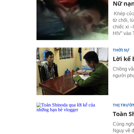
Nữ nạn 
Khép cửa 
từ chối, l
chiếc xi 
HIV” vào 
THỜI SỰ
Lời kể
Chồng vắn
người phụ
THỊ TRƯỜ
Toàn S
Cùng nghe
Nguy về đ