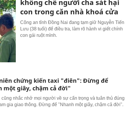
khống chế người cha sát hại
con trong căn nhà khoá cửa
Công an tỉnh Đồng Nai đang tạm giữ Nguyễn Tiến
Lưu (38 tuổi) để điều tra, làm rõ hành vi giết chính
con gái ruột mình.
niên chứng kiến taxi "điên": Đừng để
 một giây, chậm cả đời"
n cũng nhắc nhở mọi người về sự cẩn trọng và tuân thủ đúng
tham gia giao thông. Đừng để "Nhanh một giây, chậm cả đời".