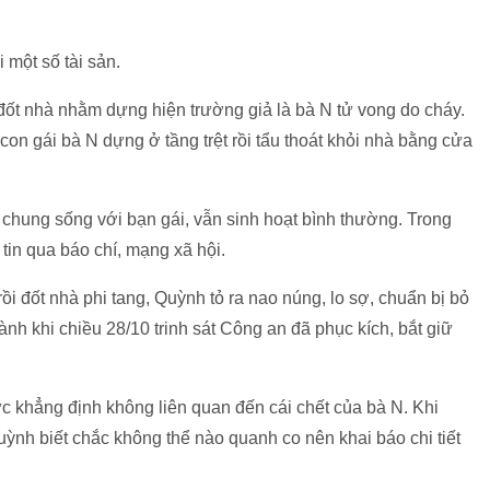
 một số tài sản.
ốt nhà nhằm dựng hiện trường giả là bà N tử vong do cháy.
con gái bà N dựng ở tầng trệt rồi tẩu thoát khỏi nhà bằng cửa
chung sống với bạn gái, vẫn sinh hoạt bình thường. Trong
tin qua báo chí, mạng xã hội.
 rồi đốt nhà phi tang, Quỳnh tỏ ra nao núng, lo sợ, chuẩn bị bỏ
nh khi chiều 28/10 trinh sát Công an đã phục kích, bắt giữ
c khẳng định không liên quan đến cái chết của bà N. Khi
nh biết chắc không thể nào quanh co nên khai báo chi tiết