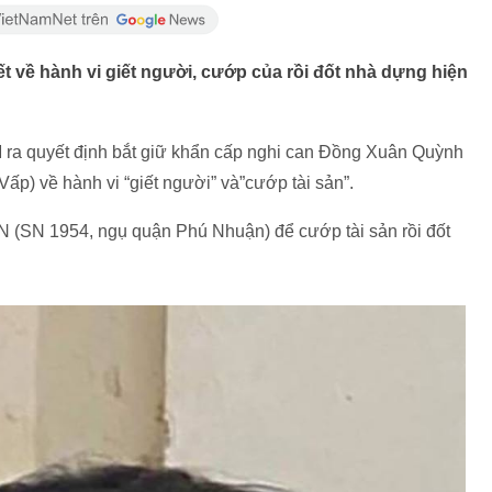
t về hành vi giết người, cướp của rồi đốt nhà dựng hiện
a quyết định bắt giữ khẩn cấp nghi can Đồng Xuân Quỳnh
ấp) về hành vi “giết người” và”cướp tài sản”.
T.N (SN 1954, ngụ quận Phú Nhuận) để cướp tài sản rồi đốt