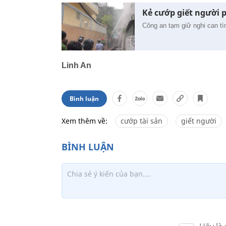
Kẻ cướp giết người p
Công an tạm giữ nghi can tì
Linh An
Bình luận
Xem thêm về:
cướp tài sản
giết người