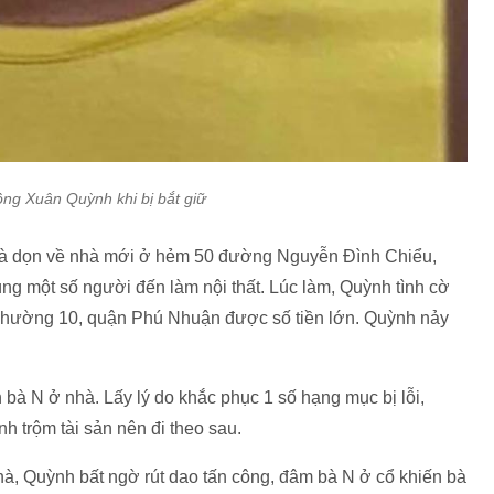
ng Xuân Quỳnh khi bị bắt giữ
 và dọn về nhà mới ở hẻm 50 đường Nguyễn Đình Chiểu,
 một số người đến làm nội thất. Lúc làm, Quỳnh tình cờ
 phường 10, quận Phú Nhuận được số tiền lớn. Quỳnh nảy
bà N ở nhà. Lấy lý do khắc phục 1 số hạng mục bị lỗi,
h trộm tài sản nên đi theo sau.
hà, Quỳnh bất ngờ rút dao tấn công, đâm bà N ở cổ khiến bà