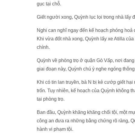
gục tại chỗ.
Giết người xong, Quỳnh lục lọi trong nhà lấy đi
Nghi can nghĩ ngay đến kế hoạch phóng hoả đ
Khi vừa đốt nhà xong, Quỳnh lấy xe Atilla của 
chính.
Quỳnh về phòng trọ ở quận Gò Vấp, nơi đang 
giai đoạn này, Quỳnh chú ý nghe ngóng thông 
Khi có tin lan truyền, bà N bị kẻ cướp giết hại
trốn. Tuy nhiên, kế hoạch của Quỳnh không thà
tại phòng trọ.
Ban đầu, Quỳnh khăng khăng chối tội, một mự
công an đưa ra những bằng chứng rõ ràng, Quỳ
hành vi phạm tội.