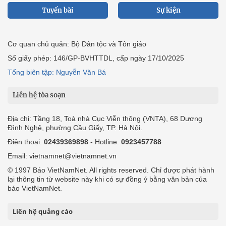
Tuyến bài
Sự kiện
Cơ quan chủ quản: Bộ Dân tộc và Tôn giáo
Số giấy phép: 146/GP-BVHTTDL, cấp ngày 17/10/2025
Tổng biên tập: Nguyễn Văn Bá
Liên hệ tòa soạn
Địa chỉ: Tầng 18, Toà nhà Cục Viễn thông (VNTA), 68 Dương
Đình Nghệ, phường Cầu Giấy, TP. Hà Nội.
Điện thoại:
02439369898
- Hotline:
0923457788
Email: vietnamnet@vietnamnet.vn
© 1997 Báo VietNamNet. All rights reserved. Chỉ được phát hành
lại thông tin từ website này khi có sự đồng ý bằng văn bản của
báo VietNamNet.
Liên hệ quảng cáo