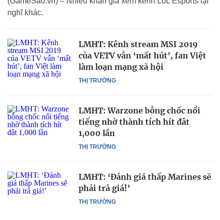
(GameSao.vn) – Nhiều khán giả xem kênh LoL Esports lại
nghĩ khác.
LMHT: Kênh stream MSI 2019
của VETV vẫn ‘mất hút’, fan Việt
làm loạn mạng xã hội
THỊ TRƯỜNG
LMHT: Warzone bỗng chốc nổi
tiếng nhờ thành tích hít đât
1,000 lần
THỊ TRƯỜNG
LMHT: ‘Đánh giá thấp Marines sẽ
phải trả giá!’
THỊ TRƯỜNG