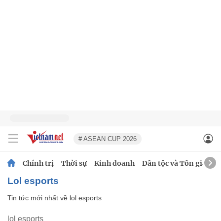
# ASEAN CUP 2026
Chính trị
Thời sự
Kinh doanh
Dân tộc và Tôn giáo
lol esports
Tin tức mới nhất về
lol esports
lol esports