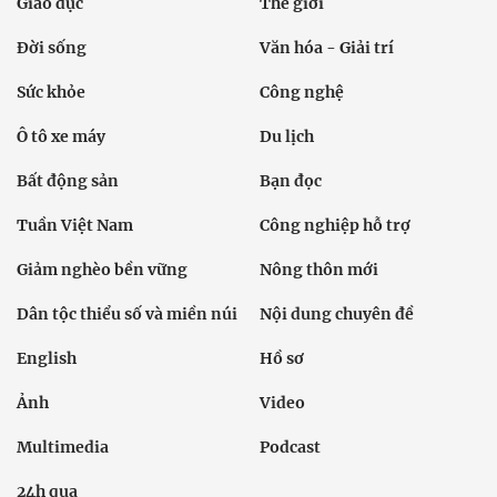
Giáo dục
Thế giới
Đời sống
Văn hóa - Giải trí
Sức khỏe
Công nghệ
Ô tô xe máy
Du lịch
Bất động sản
Bạn đọc
Tuần Việt Nam
Công nghiệp hỗ trợ
Giảm nghèo bền vững
Nông thôn mới
Dân tộc thiểu số và miền núi
Nội dung chuyên đề
English
Hồ sơ
Ảnh
Video
Multimedia
Podcast
24h qua