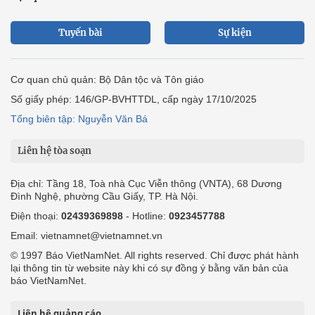
Tuyến bài
Sự kiện
Cơ quan chủ quản: Bộ Dân tộc và Tôn giáo
Số giấy phép: 146/GP-BVHTTDL, cấp ngày 17/10/2025
Tổng biên tập: Nguyễn Văn Bá
Liên hệ tòa soạn
Địa chỉ: Tầng 18, Toà nhà Cục Viễn thông (VNTA), 68 Dương
Đình Nghệ, phường Cầu Giấy, TP. Hà Nội.
Điện thoại:
02439369898
- Hotline:
0923457788
Email: vietnamnet@vietnamnet.vn
© 1997 Báo VietNamNet. All rights reserved. Chỉ được phát hành
lại thông tin từ website này khi có sự đồng ý bằng văn bản của
báo VietNamNet.
Liên hệ quảng cáo