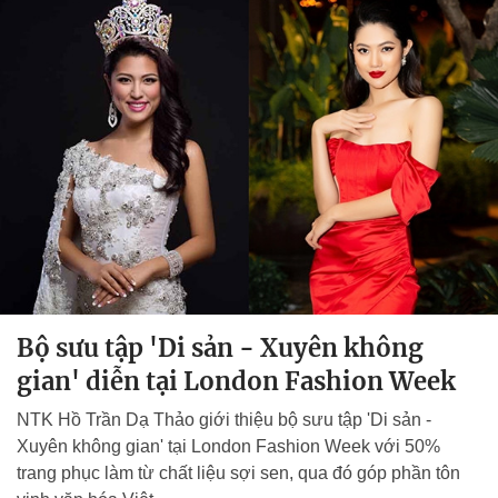
Bộ sưu tập 'Di sản - Xuyên không
gian' diễn tại London Fashion Week
NTK Hồ Trần Dạ Thảo giới thiệu bộ sưu tập 'Di sản -
Xuyên không gian' tại London Fashion Week với 50%
trang phục làm từ chất liệu sợi sen, qua đó góp phần tôn