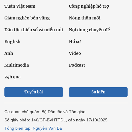
Tuần Việt Nam
Công nghiệp hỗ trợ
Giảm nghèo bền vững
Nông thôn mới
Dân tộc thiểu số và miền núi
Nội dung chuyên đề
English
Hồ sơ
Ảnh
Video
Multimedia
Podcast
24h qua
Tuyến bài
Sự kiện
Cơ quan chủ quản: Bộ Dân tộc và Tôn giáo
Số giấy phép: 146/GP-BVHTTDL, cấp ngày 17/10/2025
Tổng biên tập: Nguyễn Văn Bá