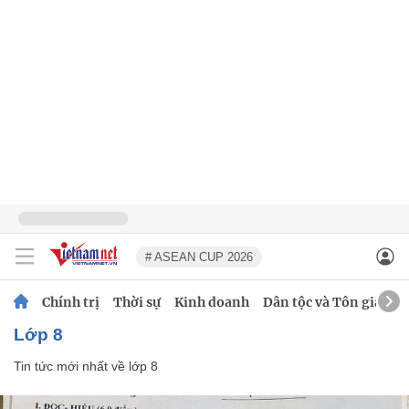
# ASEAN CUP 2026
Chính trị
Thời sự
Kinh doanh
Dân tộc và Tôn giáo
lớp 8
Tin tức mới nhất về
lớp 8