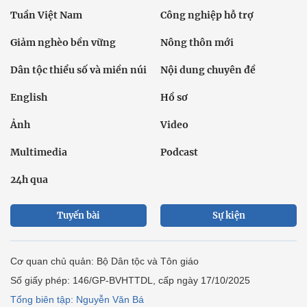
Tuần Việt Nam
Công nghiệp hỗ trợ
Giảm nghèo bền vững
Nông thôn mới
Dân tộc thiểu số và miền núi
Nội dung chuyên đề
English
Hồ sơ
Ảnh
Video
Multimedia
Podcast
24h qua
Tuyến bài
Sự kiện
Cơ quan chủ quản: Bộ Dân tộc và Tôn giáo
Số giấy phép: 146/GP-BVHTTDL, cấp ngày 17/10/2025
Tổng biên tập: Nguyễn Văn Bá