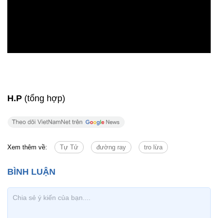
H.P
(tổng hợp)
Xem thêm về:
Tự Tử
đường ray
tro lừa