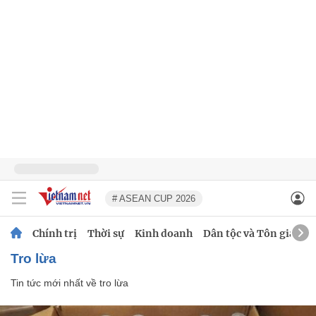
# ASEAN CUP 2026
Chính trị
Thời sự
Kinh doanh
Dân tộc và Tôn giáo
tro lừa
Tin tức mới nhất về
tro lừa