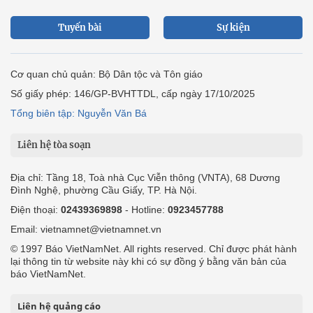
Tuyến bài
Sự kiện
Cơ quan chủ quản: Bộ Dân tộc và Tôn giáo
Số giấy phép: 146/GP-BVHTTDL, cấp ngày 17/10/2025
Tổng biên tập: Nguyễn Văn Bá
Liên hệ tòa soạn
Địa chỉ: Tầng 18, Toà nhà Cục Viễn thông (VNTA), 68 Dương
Đình Nghệ, phường Cầu Giấy, TP. Hà Nội.
Điện thoại:
02439369898
- Hotline:
0923457788
Email: vietnamnet@vietnamnet.vn
© 1997 Báo VietNamNet. All rights reserved. Chỉ được phát hành
lại thông tin từ website này khi có sự đồng ý bằng văn bản của
báo VietNamNet.
Liên hệ quảng cáo