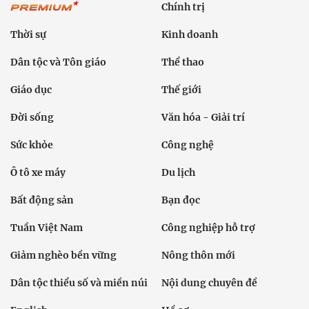
Chính trị
Thời sự
Kinh doanh
Dân tộc và Tôn giáo
Thể thao
Giáo dục
Thế giới
Đời sống
Văn hóa - Giải trí
Sức khỏe
Công nghệ
Ô tô xe máy
Du lịch
Bất động sản
Bạn đọc
Tuần Việt Nam
Công nghiệp hỗ trợ
Giảm nghèo bền vững
Nông thôn mới
Dân tộc thiểu số và miền núi
Nội dung chuyên đề