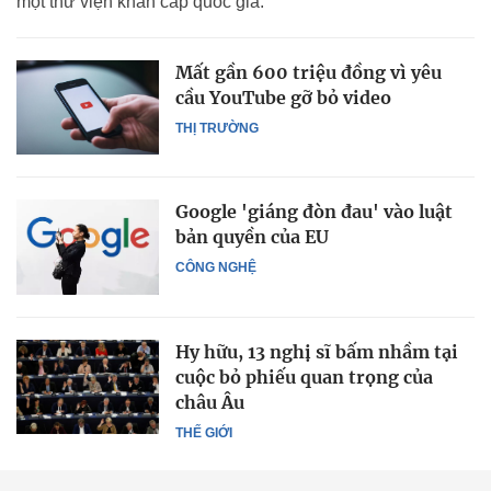
một thư viện khẩn cấp quốc gia.
Mất gần 600 triệu đồng vì yêu
cầu YouTube gỡ bỏ video
THỊ TRƯỜNG
Google 'giáng đòn đau' vào luật
bản quyền của EU
CÔNG NGHỆ
Hy hữu, 13 nghị sĩ bấm nhầm tại
cuộc bỏ phiếu quan trọng của
châu Âu
THẾ GIỚI