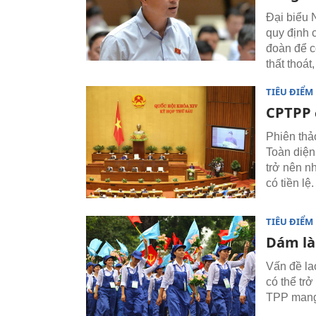
Đại biểu 
quy định 
đoàn để c
thất thoát,
TIÊU ĐIỂM
CPTPP 
Phiên thả
Toàn diện
trở nên n
có tiền lệ.
TIÊU ĐIỂM
Dám là
Vấn đề la
có thể tr
TPP mang 