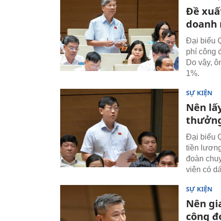
Đề xuấ
doanh 
Đại biểu 
phí công 
Do vậy, ô
1%.
SỰ KIỆN
Nên lấy
thưởng
Đại biểu Q
tiền lươn
đoàn chuy
viên có d
SỰ KIỆN
Nên gi
công đ