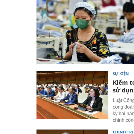
SỰ KIỆN
Kiểm t
sử dụn
Luật Công
công đoàn
kỳ hai nă
chính côn
CHÍNH TRỊ