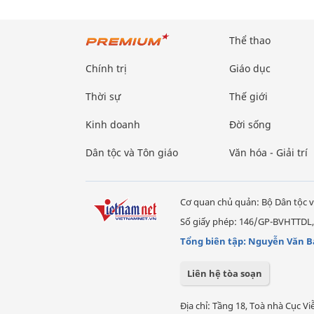
Thể thao
Chính trị
Giáo dục
Thời sự
Thế giới
Kinh doanh
Đời sống
Dân tộc và Tôn giáo
Văn hóa - Giải trí
Cơ quan chủ quản: Bộ Dân tộc v
Số giấy phép: 146/GP-BVHTTDL,
Tổng biên tập: Nguyễn Văn B
Liên hệ tòa soạn
Địa chỉ: Tầng 18, Toà nhà Cục 