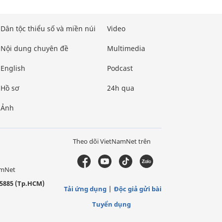
Dân tộc thiểu số và miền núi
Video
Nội dung chuyên đề
Multimedia
English
Podcast
Hồ sơ
24h qua
Ảnh
Theo dõi VietNamNet trên
amNet
5885 (Tp.HCM)
Tải ứng dụng
Độc giả gửi bài
Tuyển dụng