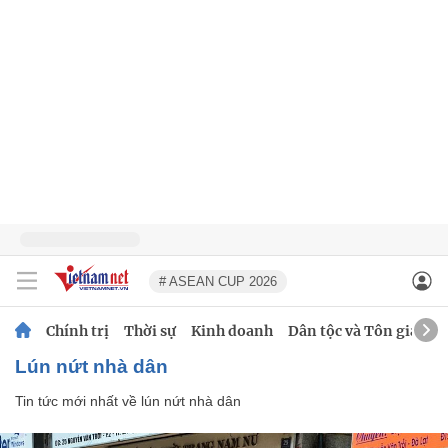
# ASEAN CUP 2026
Chính trị
Thời sự
Kinh doanh
Dân tộc và Tôn giáo
lún nứt nhà dân
Tin tức mới nhất về
lún nứt nhà dân