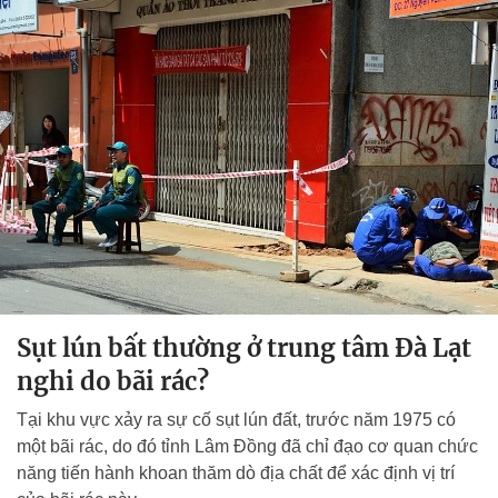
Sụt lún bất thường ở trung tâm Đà Lạt
nghi do bãi rác?
Tại khu vực xảy ra sự cố sụt lún đất, trước năm 1975 có
một bãi rác, do đó tỉnh Lâm Đồng đã chỉ đạo cơ quan chức
năng tiến hành khoan thăm dò địa chất để xác định vị trí