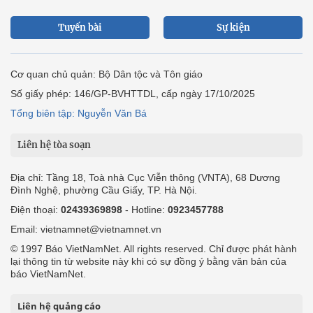
Tuyến bài
Sự kiện
Cơ quan chủ quản: Bộ Dân tộc và Tôn giáo
Số giấy phép: 146/GP-BVHTTDL, cấp ngày 17/10/2025
Tổng biên tập: Nguyễn Văn Bá
Liên hệ tòa soạn
Địa chỉ: Tầng 18, Toà nhà Cục Viễn thông (VNTA), 68 Dương
Đình Nghệ, phường Cầu Giấy, TP. Hà Nội.
Điện thoại:
02439369898
- Hotline:
0923457788
Email: vietnamnet@vietnamnet.vn
© 1997 Báo VietNamNet. All rights reserved. Chỉ được phát hành
lại thông tin từ website này khi có sự đồng ý bằng văn bản của
báo VietNamNet.
Liên hệ quảng cáo