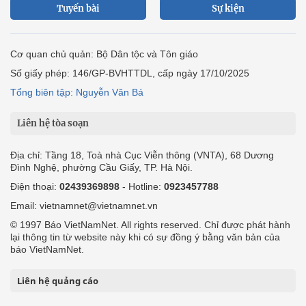
Tuyến bài
Sự kiện
Cơ quan chủ quản: Bộ Dân tộc và Tôn giáo
Số giấy phép: 146/GP-BVHTTDL, cấp ngày 17/10/2025
Tổng biên tập: Nguyễn Văn Bá
Liên hệ tòa soạn
Địa chỉ: Tầng 18, Toà nhà Cục Viễn thông (VNTA), 68 Dương
Đình Nghệ, phường Cầu Giấy, TP. Hà Nội.
Điện thoại:
02439369898
- Hotline:
0923457788
Email: vietnamnet@vietnamnet.vn
© 1997 Báo VietNamNet. All rights reserved. Chỉ được phát hành
lại thông tin từ website này khi có sự đồng ý bằng văn bản của
báo VietNamNet.
Liên hệ quảng cáo