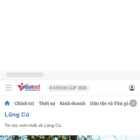
# ASEAN CUP 2026
Chính trị
Thời sự
Kinh doanh
Dân tộc và Tôn giáo
Lũng Cú
Tin tức mới nhất về
Lũng Cú