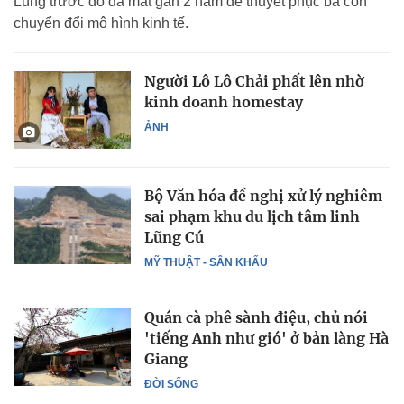
Lùng trước đó đã mất gần 2 năm để thuyết phục bà con
chuyển đổi mô hình kinh tế.
Người Lô Lô Chải phất lên nhờ
kinh doanh homestay
ẢNH
Bộ Văn hóa đề nghị xử lý nghiêm
sai phạm khu du lịch tâm linh
Lũng Cú
MỸ THUẬT - SÂN KHẤU
Quán cà phê sành điệu, chủ nói
'tiếng Anh như gió' ở bản làng Hà
Giang
ĐỜI SỐNG