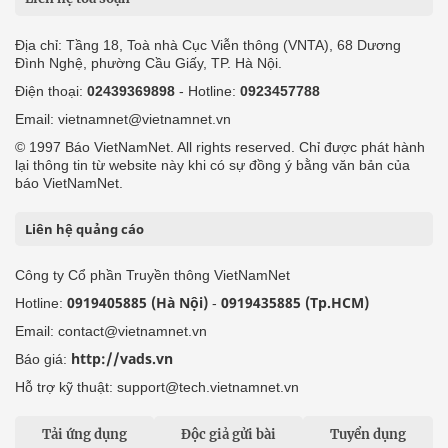
Địa chỉ: Tầng 18, Toà nhà Cục Viễn thông (VNTA), 68 Dương
Đình Nghệ, phường Cầu Giấy, TP. Hà Nội.
Điện thoại:
02439369898
- Hotline:
0923457788
Email: vietnamnet@vietnamnet.vn
© 1997 Báo VietNamNet. All rights reserved. Chỉ được phát hành
lại thông tin từ website này khi có sự đồng ý bằng văn bản của
báo VietNamNet.
Liên hệ quảng cáo
Công ty Cổ phần Truyền thông VietNamNet
0919405885 (Hà Nội)
0919435885 (Tp.HCM)
Hotline:
-
Email: contact@vietnamnet.vn
http://vads.vn
Báo giá:
Hỗ trợ kỹ thuật: support@tech.vietnamnet.vn
Tải ứng dụng
Độc giả gửi bài
Tuyển dụng