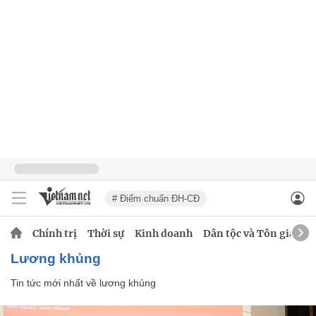
# Điểm chuẩn ĐH-CĐ
Chính trị
Thời sự
Kinh doanh
Dân tộc và Tôn giáo
lương khủng
Tin tức mới nhất về
lương khủng