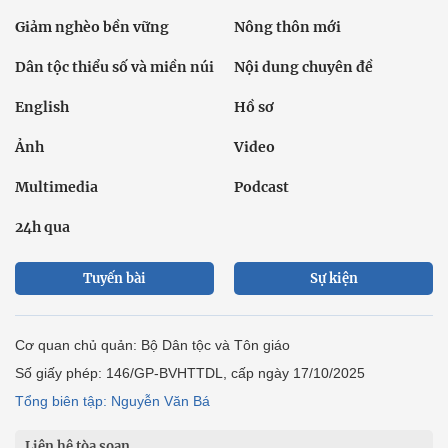
Giảm nghèo bền vững
Nông thôn mới
Dân tộc thiểu số và miền núi
Nội dung chuyên đề
English
Hồ sơ
Ảnh
Video
Multimedia
Podcast
24h qua
Tuyến bài
Sự kiện
Cơ quan chủ quản: Bộ Dân tộc và Tôn giáo
Số giấy phép: 146/GP-BVHTTDL, cấp ngày 17/10/2025
Tổng biên tập: Nguyễn Văn Bá
Liên hệ tòa soạn