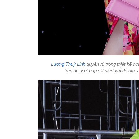
Lương Thuỳ Linh
quyến rũ trong thiết kế wr
trên áo. Kết hợp slit skirt với độ ôm