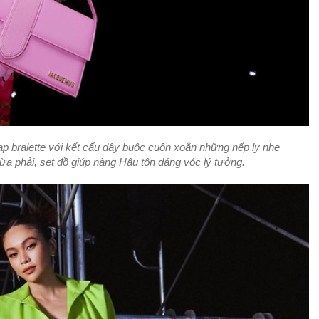
ap bralette với kết cấu dây buộc cuộn xoắn những nếp ly nhẹ
 vừa phải, set đồ giúp nàng Hậu tôn dáng vóc lý tưởng.