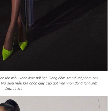
 cách tân màu xanh lime nổi bật. Dáng đầm sơ mi với phom ôm
g. Nữ siêu mẫu lựa chọn giày cao gót mũi nhọn đồng tông làm
điểm nhấn.