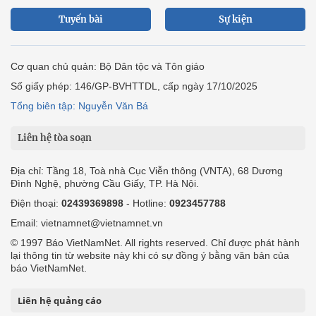
Tuyến bài
Sự kiện
Cơ quan chủ quản: Bộ Dân tộc và Tôn giáo
Số giấy phép: 146/GP-BVHTTDL, cấp ngày 17/10/2025
Tổng biên tập: Nguyễn Văn Bá
Liên hệ tòa soạn
Địa chỉ: Tầng 18, Toà nhà Cục Viễn thông (VNTA), 68 Dương
Đình Nghệ, phường Cầu Giấy, TP. Hà Nội.
Điện thoại:
02439369898
- Hotline:
0923457788
Email: vietnamnet@vietnamnet.vn
© 1997 Báo VietNamNet. All rights reserved. Chỉ được phát hành
lại thông tin từ website này khi có sự đồng ý bằng văn bản của
báo VietNamNet.
Liên hệ quảng cáo