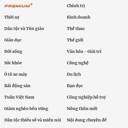
Chính trị
Thời sự
Kinh doanh
Dân tộc và Tôn giáo
Thể thao
Giáo dục
Thế giới
Đời sống
Văn hóa - Giải trí
Sức khỏe
Công nghệ
Ô tô xe máy
Du lịch
Bất động sản
Bạn đọc
Tuần Việt Nam
Công nghiệp hỗ trợ
Giảm nghèo bền vững
Nông thôn mới
Dân tộc thiểu số và miền núi
Nội dung chuyên đề