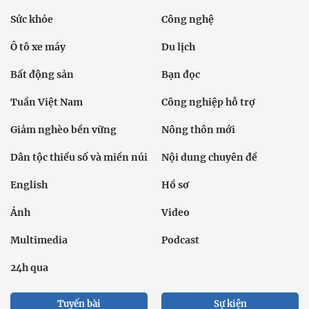
Sức khỏe
Công nghệ
Ô tô xe máy
Du lịch
Bất động sản
Bạn đọc
Tuần Việt Nam
Công nghiệp hỗ trợ
Giảm nghèo bền vững
Nông thôn mới
Dân tộc thiểu số và miền núi
Nội dung chuyên đề
English
Hồ sơ
Ảnh
Video
Multimedia
Podcast
24h qua
Tuyến bài
Sự kiện