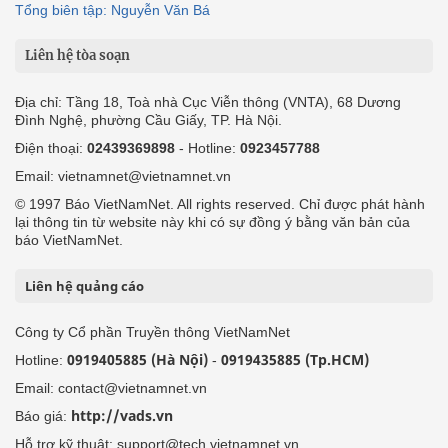
Tổng biên tập: Nguyễn Văn Bá
Liên hệ tòa soạn
Địa chỉ: Tầng 18, Toà nhà Cục Viễn thông (VNTA), 68 Dương
Đình Nghệ, phường Cầu Giấy, TP. Hà Nội.
Điện thoại:
02439369898
- Hotline:
0923457788
Email: vietnamnet@vietnamnet.vn
© 1997 Báo VietNamNet. All rights reserved. Chỉ được phát hành
lại thông tin từ website này khi có sự đồng ý bằng văn bản của
báo VietNamNet.
Liên hệ quảng cáo
Công ty Cổ phần Truyền thông VietNamNet
0919405885 (Hà Nội)
0919435885 (Tp.HCM)
Hotline:
-
Email: contact@vietnamnet.vn
http://vads.vn
Báo giá:
Hỗ trợ kỹ thuật: support@tech.vietnamnet.vn