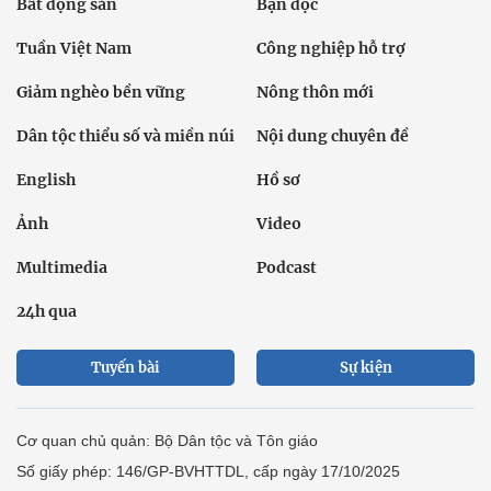
Bất động sản
Bạn đọc
Tuần Việt Nam
Công nghiệp hỗ trợ
Giảm nghèo bền vững
Nông thôn mới
Dân tộc thiểu số và miền núi
Nội dung chuyên đề
English
Hồ sơ
Ảnh
Video
Multimedia
Podcast
24h qua
Tuyến bài
Sự kiện
Cơ quan chủ quản: Bộ Dân tộc và Tôn giáo
Số giấy phép: 146/GP-BVHTTDL, cấp ngày 17/10/2025