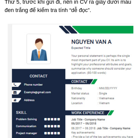
Thứ 5, trước khi gửi đi, nên in CV ra giấy dưới màu
đen trắng để kiểm tra tính “dễ đọc”.