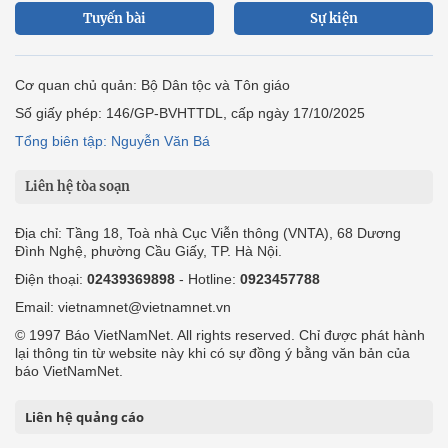
Tuyến bài
Sự kiện
Cơ quan chủ quản: Bộ Dân tộc và Tôn giáo
Số giấy phép: 146/GP-BVHTTDL, cấp ngày 17/10/2025
Tổng biên tập: Nguyễn Văn Bá
Liên hệ tòa soạn
Địa chỉ: Tầng 18, Toà nhà Cục Viễn thông (VNTA), 68 Dương
Đình Nghệ, phường Cầu Giấy, TP. Hà Nội.
Điện thoại:
02439369898
- Hotline:
0923457788
Email: vietnamnet@vietnamnet.vn
© 1997 Báo VietNamNet. All rights reserved. Chỉ được phát hành
lại thông tin từ website này khi có sự đồng ý bằng văn bản của
báo VietNamNet.
Liên hệ quảng cáo