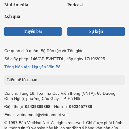
Multimedia
Podcast
24h qua
Tuyến bài
Sự kiện
Cơ quan chủ quản: Bộ Dân tộc và Tôn giáo
Số giấy phép: 146/GP-BVHTTDL, cấp ngày 17/10/2025
Tổng biên tập: Nguyễn Văn Bá
Liên hệ tòa soạn
Địa chỉ: Tầng 18, Toà nhà Cục Viễn thông (VNTA), 68 Dương
Đình Nghệ, phường Cầu Giấy, TP. Hà Nội.
Điện thoại:
02439369898
- Hotline:
0923457788
Email: vietnamnet@vietnamnet.vn
© 1997 Báo VietNamNet. All rights reserved. Chỉ được phát hành
lại thông tin từ website này khi có sự đồng ý bằng văn bản của