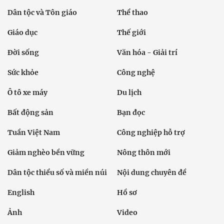
Dân tộc và Tôn giáo
Thể thao
Giáo dục
Thế giới
Đời sống
Văn hóa - Giải trí
Sức khỏe
Công nghệ
Ô tô xe máy
Du lịch
Bất động sản
Bạn đọc
Tuần Việt Nam
Công nghiệp hỗ trợ
Giảm nghèo bền vững
Nông thôn mới
Dân tộc thiểu số và miền núi
Nội dung chuyên đề
English
Hồ sơ
Ảnh
Video