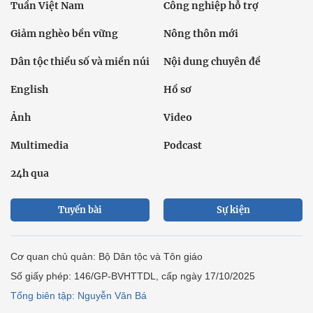
Tuần Việt Nam
Công nghiệp hỗ trợ
Giảm nghèo bền vững
Nông thôn mới
Dân tộc thiểu số và miền núi
Nội dung chuyên đề
English
Hồ sơ
Ảnh
Video
Multimedia
Podcast
24h qua
Tuyến bài
Sự kiện
Cơ quan chủ quản: Bộ Dân tộc và Tôn giáo
Số giấy phép: 146/GP-BVHTTDL, cấp ngày 17/10/2025
Tổng biên tập: Nguyễn Văn Bá