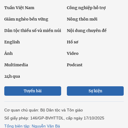
Tuần Việt Nam
Công nghiệp hỗ trợ
Giảm nghèo bền vững
Nông thôn mới
Dân tộc thiểu số và miền núi
Nội dung chuyên đề
English
Hồ sơ
Ảnh
Video
Multimedia
Podcast
24h qua
Tuyến bài
Sự kiện
Cơ quan chủ quản: Bộ Dân tộc và Tôn giáo
Số giấy phép: 146/GP-BVHTTDL, cấp ngày 17/10/2025
Tổng biên tập: Nguyễn Văn Bá