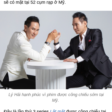
sẽ có mặt tại 52 cụm rạp ở Mỹ.
Lý Hải hạnh phúc vì phim được công chiếu sớm tại
Mỹ.
Đây là lần thứ 3 series
Lật mặt
được công chiếu tại