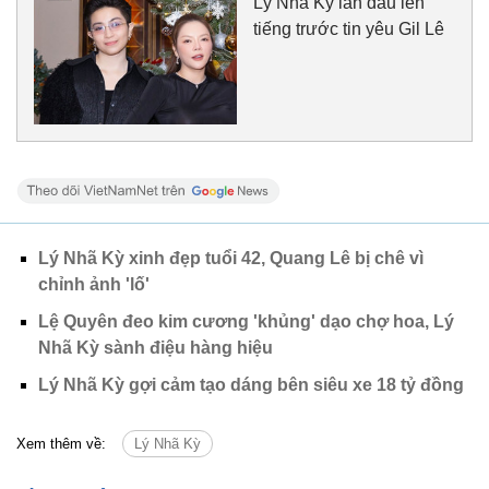
Lý Nhã Kỳ lần đầu lên
tiếng trước tin yêu Gil Lê
Lý Nhã Kỳ xinh đẹp tuổi 42, Quang Lê bị chê vì
chỉnh ảnh 'lố'
Lệ Quyên đeo kim cương 'khủng' dạo chợ hoa, Lý
Nhã Kỳ sành điệu hàng hiệu
Lý Nhã Kỳ gợi cảm tạo dáng bên siêu xe 18 tỷ đồng
Xem thêm về:
Lý Nhã Kỳ