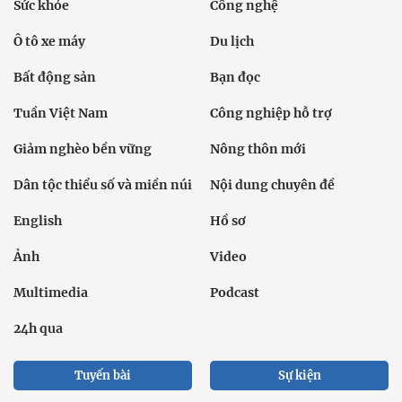
Sức khỏe
Công nghệ
Ô tô xe máy
Du lịch
Bất động sản
Bạn đọc
Tuần Việt Nam
Công nghiệp hỗ trợ
Giảm nghèo bền vững
Nông thôn mới
Dân tộc thiểu số và miền núi
Nội dung chuyên đề
English
Hồ sơ
Ảnh
Video
Multimedia
Podcast
24h qua
Tuyến bài
Sự kiện