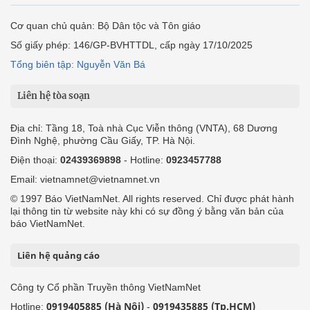
Cơ quan chủ quản: Bộ Dân tộc và Tôn giáo
Số giấy phép: 146/GP-BVHTTDL, cấp ngày 17/10/2025
Tổng biên tập: Nguyễn Văn Bá
Liên hệ tòa soạn
Địa chỉ: Tầng 18, Toà nhà Cục Viễn thông (VNTA), 68 Dương
Đình Nghệ, phường Cầu Giấy, TP. Hà Nội.
Điện thoại:
02439369898
- Hotline:
0923457788
Email: vietnamnet@vietnamnet.vn
© 1997 Báo VietNamNet. All rights reserved. Chỉ được phát hành
lại thông tin từ website này khi có sự đồng ý bằng văn bản của
báo VietNamNet.
Liên hệ quảng cáo
Công ty Cổ phần Truyền thông VietNamNet
0919405885 (Hà Nội)
0919435885 (Tp.HCM)
Hotline:
-