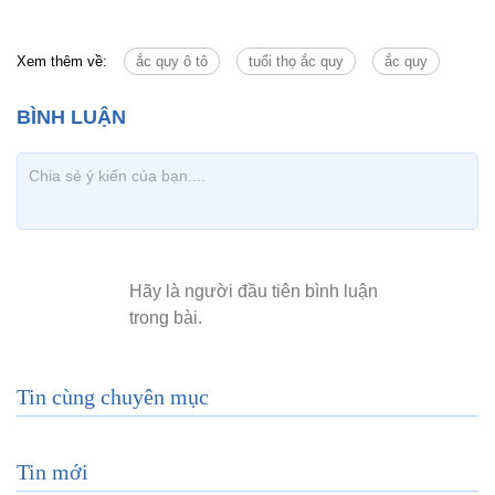
Xem thêm về:
ắc quy ô tô
tuổi thọ ắc quy
ắc quy
Tin cùng chuyên mục
Tin mới