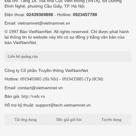
Địa chỉ: Tầng 18, Toà nhà Cục Viễn thông (VNTA), 68 Dương
Đình Nghệ, phường Cầu Giấy, TP. Hà Nội.
Điện thoại:
02439369898
- Hotline:
0923457788
Email: vietnamnet@vietnamnet.vn
© 1997 Báo VietNamNet. All rights reserved. Chỉ được phát hành
lại thông tin từ website này khi có sự đồng ý bằng văn bản của
báo VietNamNet.
Liên hệ quảng cáo
Công ty Cổ phần Truyền thông VietNamNet
Hotline:
-
0919405885 (Hà Nội)
0919435885 (Tp.HCM)
Email: contact@vietnamnet.vn
Báo giá:
http://vads.vn
Hỗ trợ kỹ thuật: support@tech.vietnamnet.vn
Tải ứng dụng
Độc giả gửi bài
Tuyển dụng