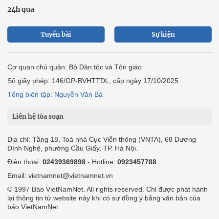
24h qua
Tuyến bài
Sự kiện
Cơ quan chủ quản: Bộ Dân tộc và Tôn giáo
Số giấy phép: 146/GP-BVHTTDL, cấp ngày 17/10/2025
Tổng biên tập: Nguyễn Văn Bá
Liên hệ tòa soạn
Địa chỉ: Tầng 18, Toà nhà Cục Viễn thông (VNTA), 68 Dương
Đình Nghệ, phường Cầu Giấy, TP. Hà Nội.
Điện thoại:
02439369898
- Hotline:
0923457788
Email: vietnamnet@vietnamnet.vn
© 1997 Báo VietNamNet. All rights reserved. Chỉ được phát hành
lại thông tin từ website này khi có sự đồng ý bằng văn bản của
báo VietNamNet.