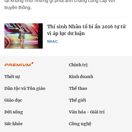
lại không như những gì phía anh chàng cung cấp với
truyền thông.
Thí sinh Nhân tố bí ẩn 2016 tự tử
vì áp lực dư luận
NHẠC
Chính trị
Thời sự
Kinh doanh
Dân tộc và Tôn giáo
Thể thao
Giáo dục
Thế giới
Đời sống
Văn hóa - Giải trí
Sức khỏe
Công nghệ