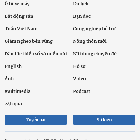
Ô tô xe máy
Du lịch
Bất động sản
Bạn đọc
Tuần Việt Nam
Công nghiệp hỗ trợ
Giảm nghèo bền vững
Nông thôn mới
Dân tộc thiểu số và miền núi
Nội dung chuyên đề
English
Hồ sơ
Ảnh
Video
Multimedia
Podcast
24h qua
Tuyến bài
Sự kiện