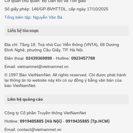
Cơ quan chủ quản: Bộ Dân tộc và Tôn giáo
Số giấy phép: 146/GP-BVHTTDL, cấp ngày 17/10/2025
Tổng biên tập: Nguyễn Văn Bá
Liên hệ tòa soạn
Địa chỉ: Tầng 18, Toà nhà Cục Viễn thông (VNTA), 68 Dương
Đình Nghệ, phường Cầu Giấy, TP. Hà Nội.
Điện thoại:
02439369898
- Hotline:
0923457788
Email: vietnamnet@vietnamnet.vn
© 1997 Báo VietNamNet. All rights reserved. Chỉ được phát hành
lại thông tin từ website này khi có sự đồng ý bằng văn bản của
báo VietNamNet.
Liên hệ quảng cáo
Công ty Cổ phần Truyền thông VietNamNet
0919405885 (Hà Nội)
0919435885 (Tp.HCM)
Hotline:
-
Email: contact@vietnamnet.vn