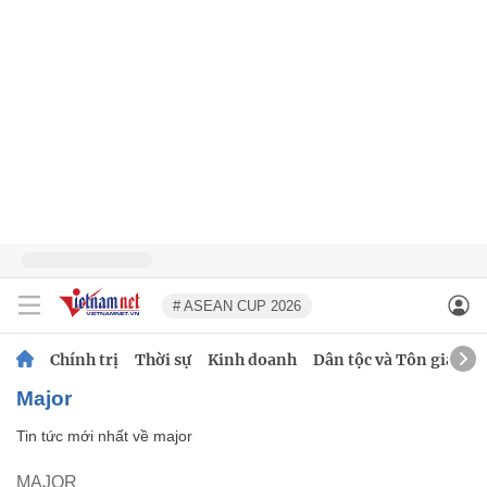
# ASEAN CUP 2026
Chính trị
Thời sự
Kinh doanh
Dân tộc và Tôn giáo
major
Tin tức mới nhất về
major
MAJOR