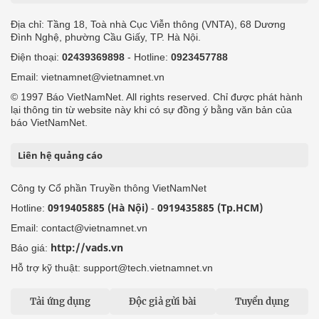
Địa chỉ: Tầng 18, Toà nhà Cục Viễn thông (VNTA), 68 Dương
Đình Nghệ, phường Cầu Giấy, TP. Hà Nội.
Điện thoại:
02439369898
- Hotline:
0923457788
Email: vietnamnet@vietnamnet.vn
© 1997 Báo VietNamNet. All rights reserved. Chỉ được phát hành
lại thông tin từ website này khi có sự đồng ý bằng văn bản của
báo VietNamNet.
Liên hệ quảng cáo
Công ty Cổ phần Truyền thông VietNamNet
0919405885 (Hà Nội)
0919435885 (Tp.HCM)
Hotline:
-
Email: contact@vietnamnet.vn
http://vads.vn
Báo giá:
Hỗ trợ kỹ thuật: support@tech.vietnamnet.vn
Tải ứng dụng
Độc giả gửi bài
Tuyển dụng